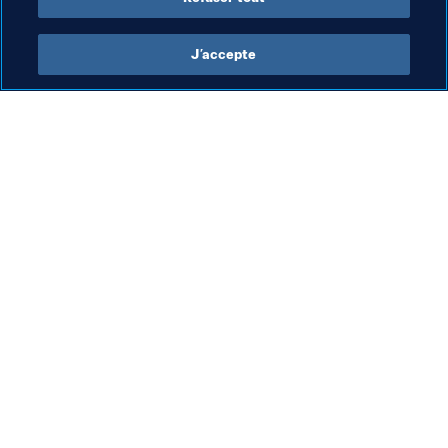
Coupe du Monde de la FIFA 2026™
J’accepte
Organisation
Mexico rénove 500
terrains de football : un
héritage durable de la
Lég
Po
Coupe du Monde de la FIFA
Co
FI
30 juil. 2026
29 j