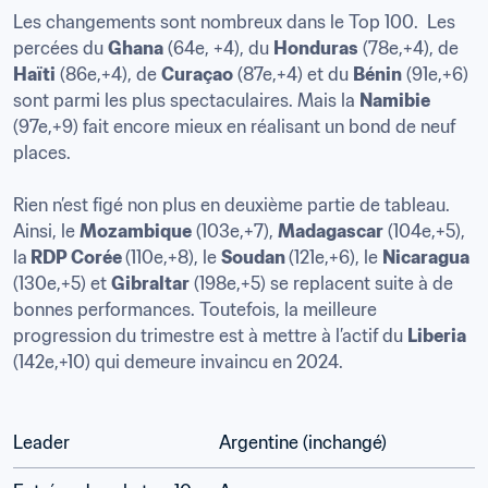
Les changements sont nombreux dans le Top 100.  Les 
percées du 
Ghana
 (64e, +4), du 
Honduras
 (78e,+4), de 
Haïti
 (86e,+4), de 
Curaçao
 (87e,+4) et du 
Bénin
 (91e,+6) 
sont parmi les plus spectaculaires. Mais la 
Namibie
(97e,+9) fait encore mieux en réalisant un bond de neuf 
places.

Rien n’est figé non plus en deuxième partie de tableau. 
Ainsi, le 
Mozambique
 (103e,+7), 
Madagascar
 (104e,+5), 
la
 RDP Corée 
(110e,+8), le 
Soudan 
(121e,+6), le 
Nicaragua
(130e,+5) et 
Gibraltar
 (198e,+5) se replacent suite à de 
bonnes performances. Toutefois, la meilleure 
progression du trimestre est à mettre à l’actif du 
Liberia
(142e,+10) qui demeure invaincu en 2024. 

Leader
Argentine (inchangé)