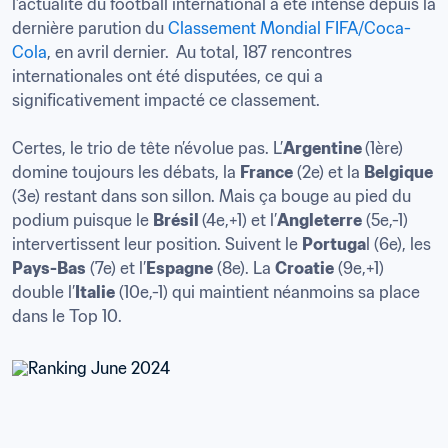
l’actualité du football international a été intense depuis la 
dernière parution du 
Classement Mondial FIFA/Coca-
Cola
, en avril dernier.  Au total, 187 rencontres 
internationales ont été disputées, ce qui a 
significativement impacté ce classement. 

Certes, le trio de tête n’évolue pas. L’
Argentine 
(1ère) 
domine toujours les débats, la 
France
 (2e) et la 
Belgique
(3e) restant dans son sillon. Mais ça bouge au pied du 
podium puisque le 
Brésil 
(4e,+1) et l’
Angleterre
 (5e,-1)  
intervertissent leur position. Suivent le 
Portuga
l (6e), les 
Pays-Bas
 (7e) et l’
Espagne
 (8e). La 
Croatie
 (9e,+1) 
double l’
Italie
 (10e,-1) qui maintient néanmoins sa place 
dans le Top 10.