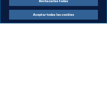
Rechazarlas todas
Aceptar todas las cookies
La labor de la FIFA
Visite también
Legal
Todos los temas y las 
noticias relacionadas con 
Sistema de traspasos
FIFA
Fútbol femenino
Reportes y documentos
Promoción del fútbol
Fundación FIFA
Innovación
FIFA Museum
Desarrollo del talento
Trabaja con nosotros
Organización de los 
torneos