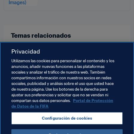
Temas relacionados
Privacidad
Grupo de Estudio Técnico (GET)
Organización
Utilizamos las cookies para personalizar el contenido y los
Copa Mundial Femenina de la FIFA 2023™
anuncios, añadir nuevas funciones a las plataformas
sociales y analizar el tráfico de nuestra web. También
Australia
AFC
New Zealand
OFC
compartimos información con nuestros socios en redes
sociales, publicidad y análisis sobre el uso que usted hace
Alemania
UEFA
Hong Kong, China
de nuestra página. Use los botones de la derecha para
ajustar sus preferencias y solicitar que no se vendan ni
England
Brazil
CONMEBOL
Sweden
compartan sus datos personales.
Portal de Protección
de Datos de la FIFA
Côte d'Ivoire
CAF
México
Concacaf
Configuración de cookies
Switzerland