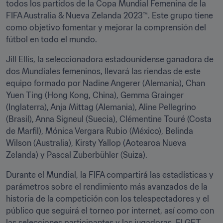
todos los partidos de la Copa Mundial Femenina de la 
FIFA Australia & Nueva Zelanda 2023™. Este grupo tiene 
como objetivo fomentar y mejorar la comprensión del 
fútbol en todo el mundo.
Jill Ellis, la seleccionadora estadounidense ganadora de 
dos Mundiales femeninos, llevará las riendas de este 
equipo formado por Nadine Angerer (Alemania), Chan 
Yuen Ting (Hong Kong, China), Gemma Grainger 
(Inglaterra), Anja Mittag (Alemania), Aline Pellegrino 
(Brasil), Anna Signeul (Suecia), Clémentine Touré (Costa 
de Marfil), Mónica Vergara Rubio (México), Belinda 
Wilson (Australia), Kirsty Yallop (Aotearoa Nueva 
Zelanda) y Pascal Zuberbühler (Suiza).
Durante el Mundial, la FIFA compartirá las estadísticas y 
parámetros sobre el rendimiento más avanzados de la 
historia de la competición con los telespectadores y el 
público que seguirá el torneo por internet, así como con 
las selecciones participantes y las jugadoras. El GET 