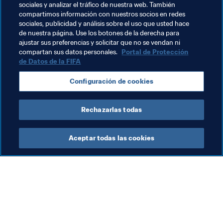
sociales y analizar el tráfico de nuestra web. También
Argentina
USA
Morocco
CAF
Italy
compartimos información con nuestros socios en redes
sociales, publicidad y análisis sobre el uso que usted hace
Bélgica
Brazil
Australia
AFC
Paraguay
de nuestra página. Use los botones de la derecha para
ajustar sus preferencias y solicitar que no se vendan ni
Portugal
Uruguay
Netherlands
compartan sus datos personales.
Portal de Protección
de Datos de la FIFA
Configuración de cookies
Rechazarlas todas
The Best FIFA Football Awards™
Aceptar todas las cookies
Organización
"Es la resiliencia