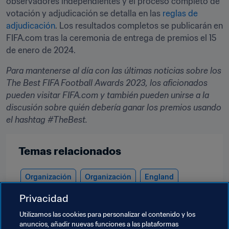
observadores independientes y el proceso completo de 
votación y adjudicación se detalla en las 
reglas de 
adjudicación
. Los resultados completos se publicarán en 
FIFA.com tras la ceremonia de entrega de premios el 15 
de enero de 2024.
Para mantenerse al día con las últimas noticias sobre los 
The Best FIFA Football Awards 2023, los aficionados 
pueden visitar FIFA.com y también pueden unirse a la 
discusión sobre quién debería ganar los premios usando 
el hashtag #TheBest.
Temas relacionados
Organización
Organización
England
Privacidad
UEFA
España
Colombia
CONMEBOL
Utilizamos las cookies para personalizar el contenido y los
México
Concacaf
France
Norway
anuncios, añadir nuevas funciones a las plataformas