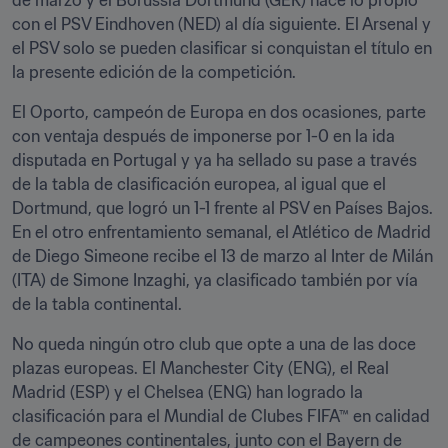
de marzo y el Borussia Dortmund (GER) hace lo propio 
con el PSV Eindhoven (NED) al día siguiente. El Arsenal y 
el PSV solo se pueden clasificar si conquistan el título en 
la presente edición de la competición.
El Oporto, campeón de Europa en dos ocasiones, parte 
con ventaja después de imponerse por 1-0 en la ida 
disputada en Portugal y ya ha sellado su pase a través 
de la tabla de clasificación europea, al igual que el 
Dortmund, que logró un 1-1 frente al PSV en Países Bajos. 
En el otro enfrentamiento semanal, el Atlético de Madrid 
de Diego Simeone recibe el 13 de marzo al Inter de Milán 
(ITA) de Simone Inzaghi, ya clasificado también por vía 
de la tabla continental.
No queda ningún otro club que opte a una de las doce 
plazas europeas. El Manchester City (ENG), el Real 
Madrid (ESP) y el Chelsea (ENG) han logrado la 
clasificación para el Mundial de Clubes FIFA™ en calidad 
de campeones continentales, junto con el Bayern de 