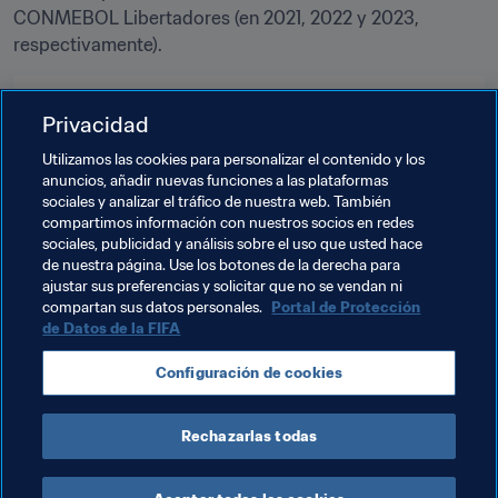
CONMEBOL Libertadores (en 2021, 2022 y 2023, 
respectivamente).
Temas relacionados
Privacidad
Utilizamos las cookies para personalizar el contenido y los
Organización
Organización
España
UEFA
anuncios, añadir nuevas funciones a las plataformas
sociales y analizar el tráfico de nuestra web. También
Austria
Italy
Portugal
Korea Republic
compartimos información con nuestros socios en redes
sociales, publicidad y análisis sobre el uso que usted hace
AFC
China PR
Japan
Saudi Arabia
USA
de nuestra página. Use los botones de la derecha para
ajustar sus preferencias y solicitar que no se vendan ni
Concacaf
México
Brazil
CONMEBOL
compartan sus datos personales.
Portal de Protección
de Datos de la FIFA
Configuración de cookies
Rechazarlas todas
Organización