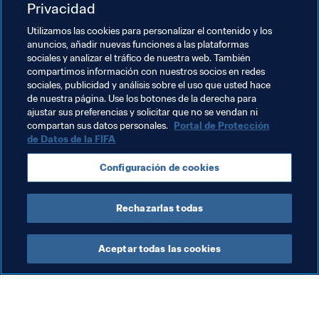
Privacidad
Utilizamos las cookies para personalizar el contenido y los
anuncios, añadir nuevas funciones a las plataformas
Temas relacionados
sociales y analizar el tráfico de nuestra web. También
compartimos información con nuestros socios en redes
sociales, publicidad y análisis sobre el uso que usted hace
Copa Mundial Femenina de la FIFA 2023™
de nuestra página. Use los botones de la derecha para
ajustar sus preferencias y solicitar que no se vendan ni
England
UEFA
Austria
Switzerland
compartan sus datos personales.
Portal de Protección
de Datos de la FIFA
Italy
Sweden
Finland
Denmark
Russia
Configuración de cookies
España
Scotland
Rechazarlas todas
Aceptar todas las cookies