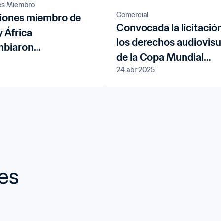
es Miembro
Comercial
iones miembro de
Convocada la licitació
 África
los derechos audiovisu
mbiaron
de la Copa Mundial
entos en un taller
24 abr 2025
Femenina de la FIFA 2
do en Viena
en Europa y Asia Centr
nes