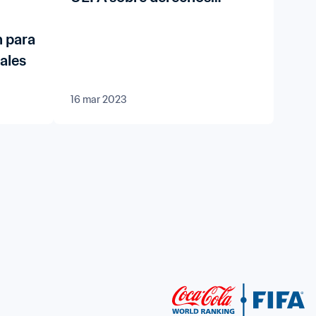
humanos
n para
ales
16 mar 2023
027™
al