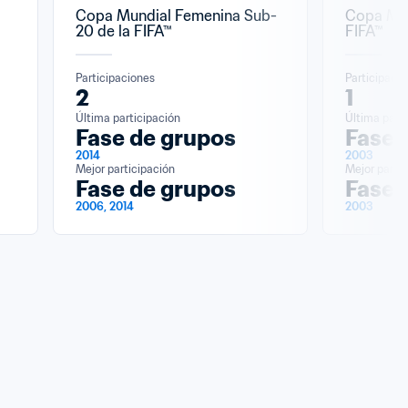
Copa Mundial Femenina Sub-
Copa Mund
20 de la FIFA™
FIFA™
Participaciones
Participaci
2
1
Última participación
Última parti
Fase de grupos
Fase 
2014
2003
Mejor participación
Mejor partic
Fase de grupos
Fase 
2006, 2014
2003