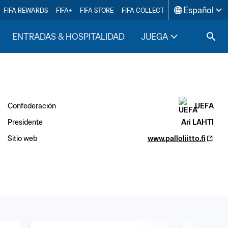
Español
FIFA REWARDS
FIFA+
FIFA STORE
FIFA COLLECT
ENTRADAS & HOSPITALIDAD
JUEGA
INSIDE F
Confederación
UEFA
Presidente
Ari LAHTI
Sitio web
www.palloliitto.fi