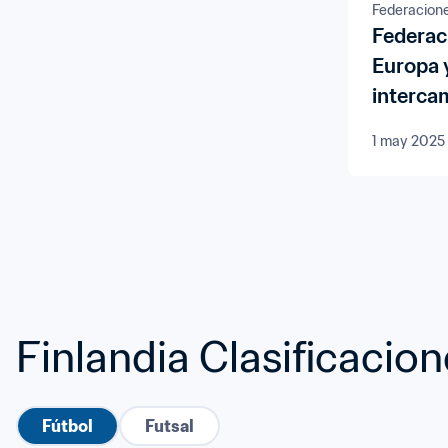
Federacion
Federac
Europa y
interca
conocimi
1 may 2025
celebra
Finlandia Clasificacio
Fútbol
Futsal