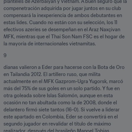
planteles de Azerbaiyán y Vietnam. A buen seguro que la 
compenetración adquirida por jugar juntos en su club 
compensará la inexperiencia de ambos debutantes en 
estas lides. Cuando no están con su selección, los 11 
efectivos azeríes se desempeñan en el Araz Naxçivan 
MFK, mientras que el Thai Son Nam FSC es el hogar de 
la mayoría de internacionales vietnamitas.
9
dianas valieron a Eder para hacerse con la Bota de Oro 
en Tailandia 2012. El artillero ruso, que milita 
actualmente en el MFK Gazprom-Ugra Yugorsk, marcó 
más del 75% de sus goles en un solo partido. Y fue en 
otra goleada sobre Islas Salomón, aunque en esta 
ocasión no tan abultada como la de 2008, donde el 
delantero firmó siete tantos (16-0). Si vuelve a liderar 
este apartado en Colombia, Eder se convertirá en el 
segundo jugador en revalidar el título de máximo 
realizador, después del brasileño Manoel Tobias.