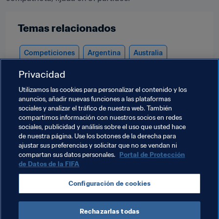
Temas relacionados
Competiciones
Argentina
Australia
Privacidad
Azerbaijan
Brazil
Colombia
Costa Rica
Utilizamos las cookies para personalizar el contenido y los
Cuba
Egypt
Guatemala
IR Iran
Italy
anuncios, añadir nuevas funciones a las plataformas
sociales y analizar el tráfico de nuestra web. También
Kazakhstan
Morocco
Mozambique
compartimos información con nuestros socios en redes
sociales, publicidad y análisis sobre el uso que usted hace
Panama
Paraguay
Portugal
Russia
de nuestra página. Use los botones de la derecha para
ajustar sus preferencias y solicitar que no se vendan ni
Solomon Islands
España
Thailand
compartan sus datos personales.
Portal de Protección
de Datos de la FIFA
Ukraine
Uzbekistan
Vietnam
CAF
AFC
Configuración de cookies
UEFA
Concacaf
OFC
CONMEBOL
Rechazarlas todas