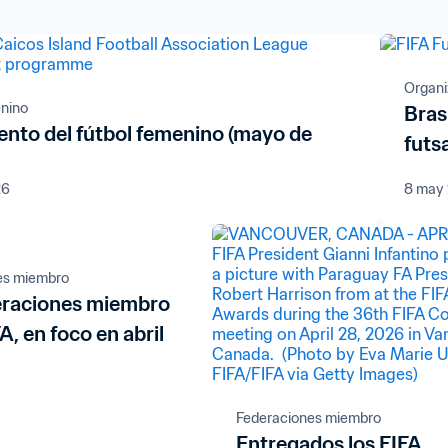
Organi
enino
Brasi
ento del fútbol femenino (mayo de
futs
26
8 may
es miembro
eraciones miembro
FA, en foco en abril
Federaciones miembro
Entregados los FIFA