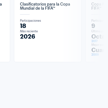
a 
Clasificatorios para la Copa 
Copa Mun
Mundial de la FIFA™
FIFA™
Participaciones
Participaci
18
9
Más reciente
Última parti
2026
Octav
2017
Mejor partic
Cuart
2009