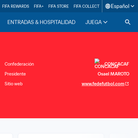
Español
FIFA REWARDS
FIFA+
FIFA STORE
FIFA COLLECT
ENTRADAS & HOSPITALIDAD
JUEGA
INSIDE F
Confederación
CONCACAF
Presidente
Osael MAROTO
Sitio web
www.fedefutbol.com