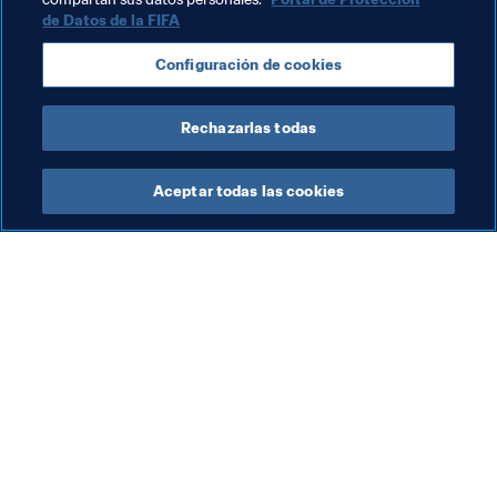
de Datos de la FIFA
Portugal
Saudi Arabia
Sweden
AFC
Configuración de cookies
UEFA
OFC
CONMEBOL
Rechazarlas todas
Aceptar todas las cookies
La labor de la FIFA
Visite también
Legal
Todos los temas y las 
noticias relacionadas con 
Sistema de traspasos
FIFA
Fútbol femenino
Reportes y documentos
Promoción del fútbol
Fundación FIFA