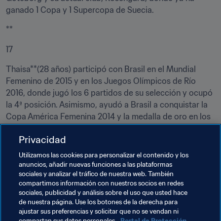
ganado 1 Copa y 1 Supercopa de Suecia.
**
17
Thaisa**(28 años) participó con Brasil en el Mundial 
Femenino de 2015 y en los Juegos Olímpicos de Río 
2016, donde jugó los 6 partidos de su selección y ocupó 
la 4ª posición. Asimismo, ayudó a Brasil a conquistar la 
Copa América Femenina 2014 y la medalla de oro en los 
Juegos Panamericanos de 2015. Thaisa hizo sus pinitos 
Privacidad
como profesional en el Foz Cataratas y el Ferroviaria, 
antes de marcharse al Tyresö sueco. Después regresó al 
Utilizamos las cookies para personalizar el contenido y los
Ferroviaria.
anuncios, añadir nuevas funciones a las plataformas
sociales y analizar el tráfico de nuestra web. También
compartimos información con nuestros socios en redes
Temas relacionados
sociales, publicidad y análisis sobre el uso que usted hace
de nuestra página. Use los botones de la derecha para
ajustar sus preferencias y solicitar que no se vendan ni
Brazil
Denmark
Netherlands
New Zealand
compartan sus datos personales.
Portal de Protección