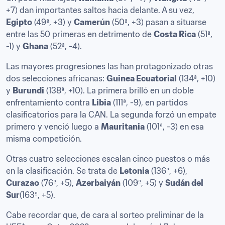
+7) dan importantes saltos hacia delante. A su vez, 
Egipto
 (49ª, +3) y 
Camerún
 (50ª, +3) pasan a situarse 
entre las 50 primeras en detrimento de 
Costa Rica
 (51ª, 
-1) y 
Ghana
 (52ª, -4).
Las mayores progresiones las han protagonizado otras 
dos selecciones africanas: 
Guinea Ecuatorial
 (134ª, +10) 
y 
Burundi
 (138ª, +10). La primera brilló en un doble 
enfrentamiento contra 
Libia
 (111ª, -9), en partidos 
clasificatorios para la CAN. La segunda forzó un empate 
primero y venció luego a 
Mauritania
 (101ª, -3) en esa 
misma competición.
Otras cuatro selecciones escalan cinco puestos o más 
en la clasificación. Se trata de 
Letonia
 (136ª, +6), 
Curazao
 (76ª, +5), 
Azerbaiyán
 (109ª, +5) y 
Sudán del 
Sur
(163ª, +5).
Cabe recordar que, de cara al sorteo preliminar de la 