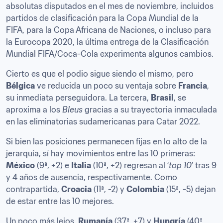
absolutas disputados en el mes de noviembre, incluidos 
partidos de clasificación para la Copa Mundial de la 
FIFA, para la Copa Africana de Naciones, o incluso para 
la Eurocopa 2020, la última entrega de la Clasificación 
Mundial FIFA/Coca-Cola experimenta algunos cambios.
Cierto es que el podio sigue siendo el mismo, pero 
Bélgica
 ve reducida un poco su ventaja sobre 
Francia
, 
su inmediata perseguidora. La tercera, 
Brasil
, se 
aproxima a los 
Bleus
 gracias a su trayectoria inmaculada 
en las eliminatorias sudamericanas para Catar 2022.
Si bien las posiciones permanecen fijas en lo alto de la 
jerarquía, sí hay movimientos entre las 10 primeras: 
México
 (9ª, +2) e 
Italia
 (10ª, +2) regresan al ‘
top 10
’ tras 9 
y 4 años de ausencia, respectivamente. Como 
contrapartida, 
Croacia
 (11ª, -2) y 
Colombia
 (15ª, -5) dejan 
de estar entre las 10 mejores.
Un poco más lejos, 
Rumanía
 (37ª, +7) y 
Hungría
 (40ª, 