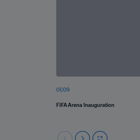
01
/
09
FIFA Arena Inauguration