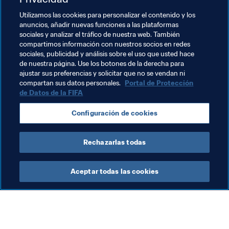
Utilizamos las cookies para personalizar el contenido y los
UEFA
Ecuador
CONMEBOL
El Salvador
anuncios, añadir nuevas funciones a las plataformas
sociales y analizar el tráfico de nuestra web. También
Concacaf
Paraguay
Costa Rica
compartimos información con nuestros socios en redes
sociales, publicidad y análisis sobre el uso que usted hace
Dominican Republic
Brazil
Honduras
de nuestra página. Use los botones de la derecha para
ajustar sus preferencias y solicitar que no se vendan ni
Nicaragua
Puerto Rico
Argentina
compartan sus datos personales.
Portal de Protección
de Datos de la FIFA
Configuración de cookies
Rechazarlas todas
Federaciones miembro
Aceptar todas las cookies