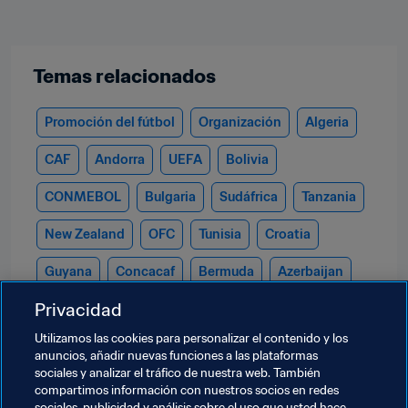
Temas relacionados
Promoción del fútbol
Organización
Algeria
CAF
Andorra
UEFA
Bolivia
CONMEBOL
Bulgaria
Sudáfrica
Tanzania
New Zealand
OFC
Tunisia
Croatia
Guyana
Concacaf
Bermuda
Azerbaijan
Privacidad
Mongolia
AFC
Egypt
Cambodia
Utilizamos las cookies para personalizar el contenido y los
Cabo Verde
Equatorial Guinea
anuncios, añadir nuevas funciones a las plataformas
sociales y analizar el tráfico de nuestra web. También
Brunei Darussalam
Guinea
Vanuatu
compartimos información con nuestros socios en redes
sociales, publicidad y análisis sobre el uso que usted hace