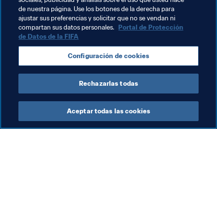
Bhutan
Central African Republic
de nuestra página. Use los botones de la derecha para
ajustar sus preferencias y solicitar que no se vendan ni
Papua New Guinea
Sri Lanka
compartan sus datos personales.
Portal de Protección
de Datos de la FIFA
Configuración de cookies
Rechazarlas todas
Organización
Aceptar todas las cookies