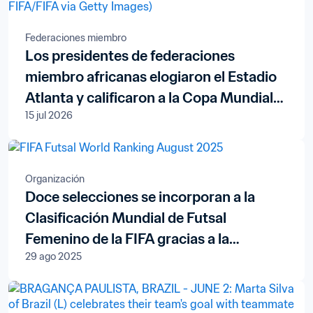
Federaciones miembro
Los presidentes de federaciones
miembro africanas elogiaron el Estadio
Atlanta y calificaron a la Copa Mundial
15 jul 2026
de la FIFA 2026™ como la "mejor de la
historia"
Organización
Doce selecciones se incorporan a la
Clasificación Mundial de Futsal
Femenino de la FIFA gracias a la
29 ago 2025
creciente popularidad de este deporte