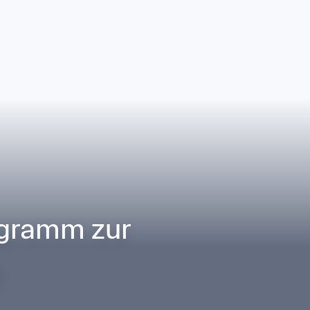
gramm zur 
g