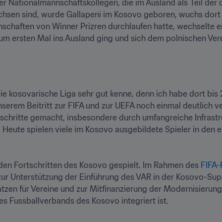
er Nationalmannschaftskollegen, die im Ausland als Teil der 
sen sind, wurde Gallapeni im Kosovo geboren, wuchs dort au
chaften von Winner Prizren durchlaufen hatte, wechselte e
zum ersten Mal ins Ausland ging und sich dem polnischen Verei
die kosovarische Liga sehr gut kenne, denn ich habe dort bis
serem Beitritt zur FIFA und zur UEFA noch einmal deutlich verb
schritte gemacht, insbesondere durch umfangreiche Infrastr
. Heute spielen viele im Kosovo ausgebildete Spieler in den 
 den Fortschritten des Kosovo gespielt. Im Rahmen des 
FIFA
 zur Unterstützung der Einführung des VAR in der Kosovo-Super
tzen für Vereine und zur Mitfinanzierung der Modernisierung 
s Fussballverbands des Kosovo integriert ist.