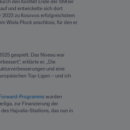
durch den Konflikt Ende der 1990er 
f und entwickelte sich dort 
r 2023 zu Kosovos erfolgreichstem 
n Wisła Płock anschloss, für den er 
 2025 gespielt. Das Niveau war 
essert“, erklärte er. „Die 
ukturverbesserungen und eine 
europäischen Top-Ligen – und ich 
-Forward-Programms
 wurden 
liga, zur Finanzierung der 
des Hajvalia-Stadions, das nun in 