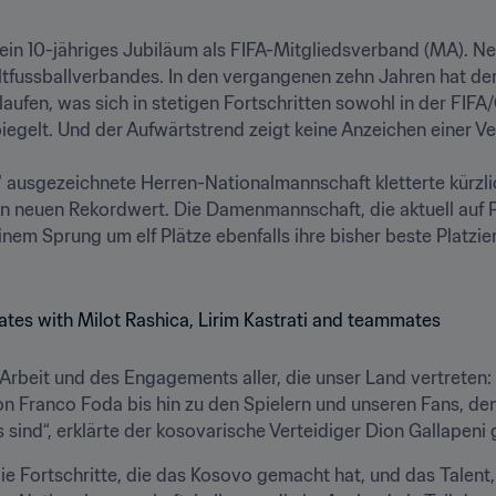
ein 10-jähriges Jubiläum als FIFA-Mitgliedsverband (MA). Neb
tfussballverbandes. In den vergangenen zehn Jahren hat der 
fen, was sich in stetigen Fortschritten sowohl in der FIFA
egelt. Und der Aufwärtstrend zeigt keine Anzeichen einer V
" ausgezeichnete Herren-Nationalmannschaft kletterte kürzli
en neuen Rekordwert. Die Damenmannschaft, die aktuell auf Pl
 Sprung um elf Plätze ebenfalls ihre bisher beste Platzieru
en Arbeit und des Engagements aller, die unser Land vertrete
on Franco Foda bis hin zu den Spielern und unseren Fans, den
 sind“, erklärte der kosovarische Verteidiger Dion Gallapeni
die Fortschritte, die das Kosovo gemacht hat, und das Talent