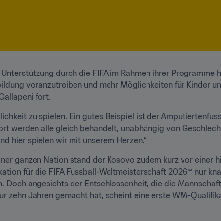
 Unterstützung durch die FIFA im Rahmen ihrer Programme ha
usbildung voranzutreiben und mehr Möglichkeiten für Kinder 
Gallapeni fort.
chkeit zu spielen. Ein gutes Beispiel ist der Amputiertenfussb
ort werden alle gleich behandelt, unabhängig von Geschlecht
und hier spielen wir mit unserem Herzen.“ 
ner ganzen Nation stand der Kosovo zudem kurz vor einer his
ikation für die FIFA Fussball-Weltmeisterschaft 2026™ nur kn
en. Doch angesichts der Entschlossenheit, die die Mannschaf
 nur zehn Jahren gemacht hat, scheint eine erste WM-Qualifika