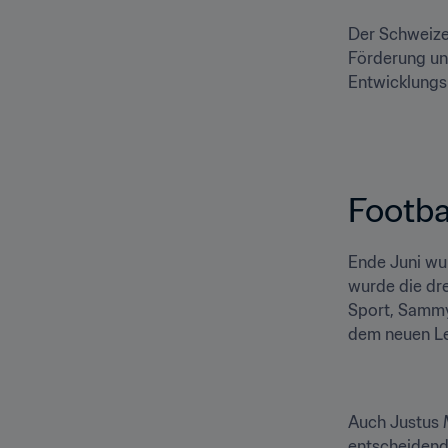
Der Schweizer
Förderung und
Entwicklungsm
Footba
Ende Juni wur
wurde die dre
Sport, Sammy
dem neuen Le
Auch Justus M
entscheidende