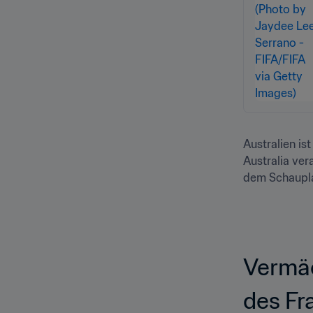
Australien is
Australia ver
dem Schaupla
Vermäc
des Fr