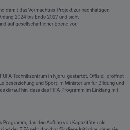
nd damit das Vermächtnis-Projekt zur nachhaltigen 
Anfang 2024 bis Ende 2027 und sieht 
d auf gesellschaftlicher Ebene vor.  
A-Technikzentrum in Njeru  gestartet. Offiziell eröffnet 
Leibeserziehung und Sport im Ministerium für Bildung und 
 darauf hin, dass das FIFA-Programm im Einklang mit 
as Programm, das den Aufbau von Kapazitäten als 
nd der FIFA sehr dankbar für diese Initiative, denn sie 