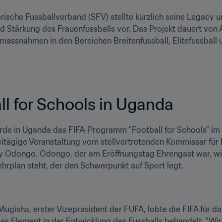
ische Fussballverband (SFV) stellte kürzlich seine Legacy u
 Stärkung des Frauenfussballs vor. Das Projekt dauert von 
assnahmen in den Bereichen Breitenfussball, Elitefussball un
ll for Schools in Uganda
de in Uganda das FIFA-Programm "Football for Schools" im FUF
itägige Veranstaltung vom stellvertretenden Kommissar für 
 Odongo. Odongo, der am Eröffnungstag Ehrengast war, wies
hrplan steht, der den Schwerpunkt auf Sport legt.
ugisha, erster Vizepräsident der FUFA, lobte die FIFA für d
s Element in der Entwicklung des Fussballs behandelt. "Wir si