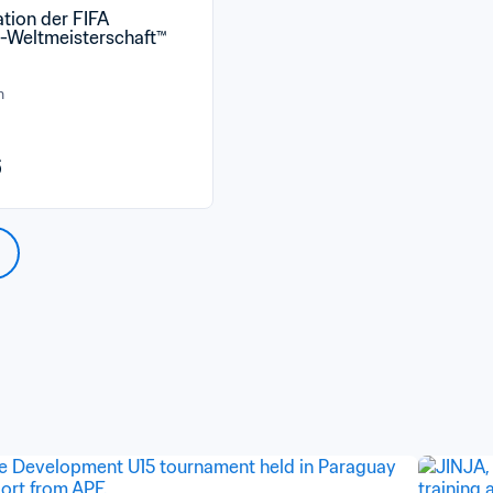
ation der FIFA 
l-Weltmeisterschaft™
n
6