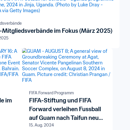
edsverbände
-Mitgliedsverbände im Fokus (März 2025)
 2025
FIFA Forward Programm
de im
FIFA-Stiftung und FIFA
Forward verleihen Fussball
auf Guam nach Taifun neuen
15. Aug. 2024
Schub