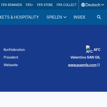
Deutsch
FIFA REWARDS
FIFA+
FIFA STORE
FIFA COLLECT
KETS & HOSPITALITY
SPIELEN
INSIDE FIFA
Konföderation
AFC
Präsident
Valentino SAN GIL
Webseite
www.guamfa.com