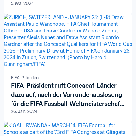
5. Mai 2024
FIFA-Präsident
FIFA-Präsident ruft Concacaf-Länder
dazu auf, nach der Vorrundenauslosung
für die FIFA Fussball-Weltmeisterschaft
26. Jan. 2024
26™ weiter zu träumen