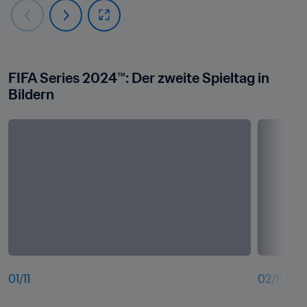
FIFA Series 2024™: Der zweite Spieltag in 
Bildern
01
/
11
02
/
11