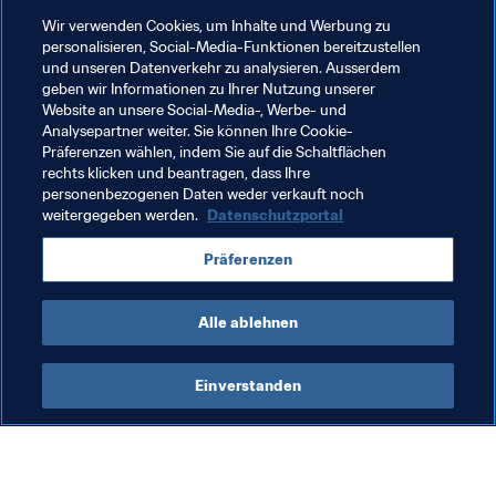
Förderung des Fussballs
Organisation
Wir verwenden Cookies, um Inhalte und Werbung zu
personalisieren, Social-Media-Funktionen bereitzustellen
Algeria
CAF
Bolivia
CONMEBOL
und unseren Datenverkehr zu analysieren. Ausserdem
geben wir Informationen zu Ihrer Nutzung unserer
Tanzania
Bulgaria
UEFA
Azerbaijan
Website an unsere Social-Media-, Werbe- und
Analysepartner weiter. Sie können Ihre Cookie-
Papua New Guinea
OFC
New Zealand
Präferenzen wählen, indem Sie auf die Schaltflächen
rechts klicken und beantragen, dass Ihre
Equatorial Guinea
Cambodia
AFC
personenbezogenen Daten weder verkauft noch
weitergegeben werden.
Datenschutzportal
Bermuda
Concacaf
Brunei Darussalam
Präferenzen
Central African Republic
Bhutan
Sri Lanka
Alle ablehnen
Einverstanden