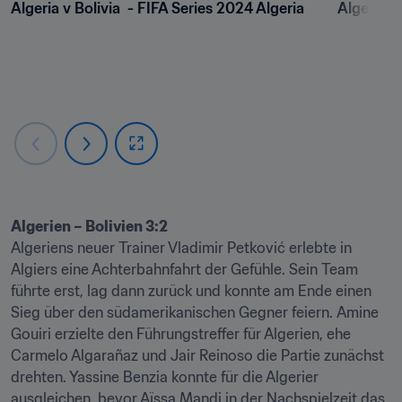
Algeria v Bolivia  - FIFA Series 2024 Algeria
Algeria v
Algeriens neuer Trainer Vladimir Petković erlebte in 
Algiers eine Achterbahnfahrt der Gefühle. Sein Team 
führte erst, lag dann zurück und konnte am Ende einen 
Sieg über den südamerikanischen Gegner feiern. Amine 
Gouiri erzielte den Führungstreffer für Algerien, ehe 
Carmelo Algarañaz und Jair Reinoso die Partie zunächst 
drehten. Yassine Benzia konnte für die Algerier 
ausgleichen, bevor Aïssa Mandi in der Nachspielzeit das 