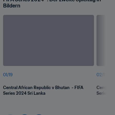
Bildern
01
/
19
02
/
19
Central African Republic v Bhutan  - FIFA 
Central A
Series 2024 Sri Lanka
Series 20