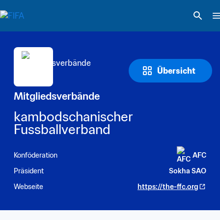
Übersicht
Mitgliedsverbände
kambodschanischer 
Fussballverband
Konföderation
AFC
Präsident
Sokha SAO
Webseite
https://the-ffc.org