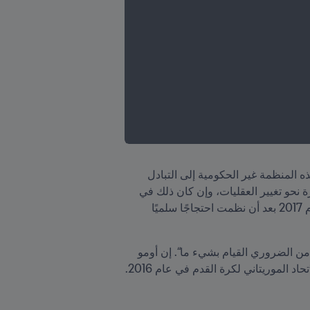
من إنجازات كاني العديدة إنشاء جمعية التعددية الثقافية من أجل مستقبل أفضل (AMAM) في عام 2011. وتدعو هذه المنظمة غير الحكومية إلى التبادل 
الثقافي وتهدف إلى تعزيز الروابط بين الشعوب والثقافات. وفي إطار دورها كرئيسة للمنظمة، خطت خطوات كبيرة نحو تغيير العقليات، وإن كان ذلك في 
بعض الأحيان بتكلفة كبيرة. ومن أبرز هذه الخطوات أنها وجدت نفسها في موقف حرج مع القضاء في بلادها في عام 2017 بعد أن نظمت احتجاجًا سلميًا 
”كنت مقتنعة بضرورة القيام بشيء ما. وبالعودة إلى الوراء، كانت معركة تستحق خوضها وتجربة قيّمة. شعرت أنه من الضروري القيام بشيء ما“. إن أومو 
لموريتاني لكرة القدم في عام 2016. 