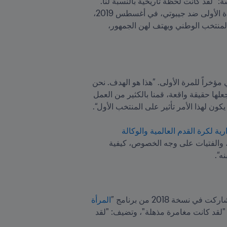
وتحت قيادة كين، تم إنشاء منتخب وطني نسائي في عام 2019. لا تزال المشاعر التي يشعر بها المشاركون ملموسة: ”لقد كانت لحظة تاريخية بالنسبة لنا. 
بعض الفتيات بدأن لعب كرة القدم منذ سن مبكرة جدًا ولم يكن يحلمن سوى بتمثيل بلدهن يومًا ما“. ”لا تزال المباراة الأولى ضد جيبوتي، في أغسطس 2019، 
محفورة في ذاكرتي: لقد كانت رؤية هؤلاء الفتيات الصغيرات بعيون واسعة على أرض الملعب وهن يرتدين قميص المنتخب الوطني ويهتف لهن الجمهور، 
، والذي دخلته جيبوتي مؤخراً للمرة الأولى. ”هذا هو الهدف. نحن 
نستعد لذلك مع جوردي (أريماني)، مدرب فريقنا الإسباني. ببطء ولكن بثبات، سنصل إلى هناك. أنا واثقة من ذلك. لجعلها حقيقة واقعة، قمنا بالكثير من العمل 
برنامج تديره الهيئة الإدارية لكرة القدم العالمية والوكالة 
. تهدف هذه المبادرة إلى إنشاء أكاديميات كرة قدم شاملة في إفريقيا، والتي تعلم الشباب، والفتيات على وجه الخصوص، كيفية 
ه“.
المرأة 
“ الذي يهدف إلى تعزيز وصول المرأة إلى المناصب القيادية في عالم كرة القدم: وتتذكر قائلة: "لقد كانت مغامرة مذهلة"، وتضيف: "لقد 