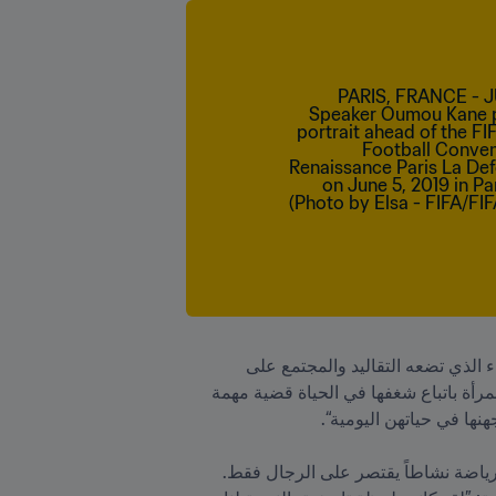
وفي نفس السياق قالت كاني "أنا على دراية بالبيئة التي تعيش فيها المرأة في أفريقيا، وأعرف كل شيء عن العبء الذي تضعه التقاليد والمجتمع على 
كاهلها. لطالما ناضلتُ من أجل الحصول على التعليم ووضع حد للزواج المبكر للفتيات الصغيرات. كما أن السماح للمرأة باتباع شغفها في الحياة قضية مهمة 
لقد كان التقدم المحرز هائلاً. إذ تنمو كرة القدم النسائية بسرعة في موريتانيا، البلد الذي لطالما اعتُبرت فيه هذه الرياضة نشاطاً يقتصر على الرجال فقط. 