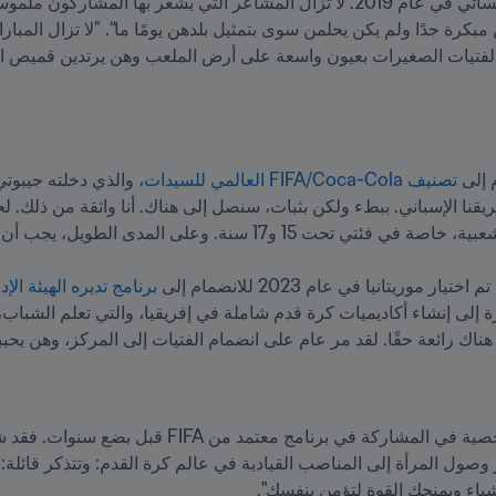
 إلى
 تصنيف FIFA/Coca-Cola العالمي للسيدات
ء هناك رائعة حقًا. لقد مر عام على انضمام الفتيات إلى المركز، وهن يحببن
ج معتمد من FIFA قبل بضع سنوات. فقد شاركت في نسخة 2018 من برنامج ”
شياء ويمنحك القوة لتؤمن بنفسك".