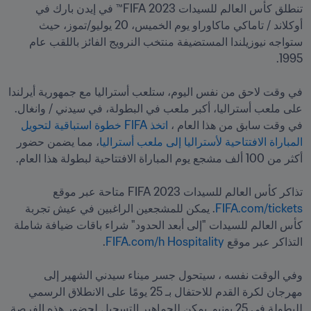
تنطلق كأس العالم للسيدات 2023 FIFA™ في إيدن بارك في 
أوكلاند / تاماكي ماكاوراو يوم الخميس، 20 يوليو/تموز، حيث 
ستواجه نيوزيلندا المستضيفة منتخب النرويج الفائز باللقب عام 
في وقت لاحق من نفس اليوم، ستلعب أستراليا مع جمهورية أيرلندا 
على ملعب أستراليا، أكبر ملعب في البطولة، في سيدني / وانغال. 
في وقت سابق من هذا العام ،
 اتخذ FIFA خطوة استباقية لتحويل 
المباراة الافتتاحية لأستراليا إلى ملعب أستراليا
، مما يضمن حضور 
تذاكر كأس العالم للسيدات 2023 FIFA متاحة عبر موقع 
FIFA.com/tickets
. يمكن للمشجعين الراغبين في عيش تجربة 
كأس العالم للسيدات "إلى أبعد الحدود" شراء باقات ضيافة شاملة 
التذاكر عبر موقع 
FIFA.com/h Hospitality
وفي الوقت نفسه ، سيتحول جسر ميناء سيدني الشهير إلى 
مهرجان لكرة القدم للاحتفال بـ 25 يومًا على الانطلاق الرسمي 
للبطولة في 25 يونيو. يمكن للجماهير التسجيل لحضور هذه الفرصة 