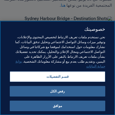
المجتمعية الفريدة من نوعها 
هنا
.

خصوصيتك
الصورة مقدمة من: Destination NSW
نحن نستخدم ملفات تعريف الارتباط لتخصيص المحتوى والإعلانات،
وتوفير ميزات وسائل التواصل الاجتماعي وتحليل تدفق البيانات، كما
مواضيع مرتبطة
نشارك معلومات حول استخدامك لموقعنا مع شركائنا في وسائل
التواصل الاجتماعي ومجال الإعلان والتحليل. يمكنك تحديد تفضيلاتك
بشأن ملفات تعريف الارتباط بالنقر على الأزرار الظاهرة على
الرئيس
المنظمة
المنظمة
اليمين، وتقديم طلب بعدم بيع أو مشاركة معلوماتك الشخصية.
بوابة
حماية البيانات
كأس العالم للسيدات أستراليا ونيوزيلاندا 2023 FIFA™
قسم التفضيلات
OFC
New Zealand
AFC
Australia
رفض الكل
موافق