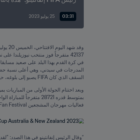
03:31
25 يوليو 2023
السقف الذي كان FIFA يصبو إلى بلوغه، حيث 
فعاليات مهرجان المشجعين FIFA Fan Festival تحظى بشعبية كبيرة أيضاً، علماً أنها تُنظَّم لأول مرة في تاريخ بطولة كأس العالم للسيدات FIFA.