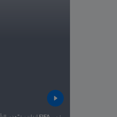
رئيس FIFA إنفانتينو: "هذه بالتأكيد أفضل بطولة كأس العالم للسيدات FIFA على الإطلاق"