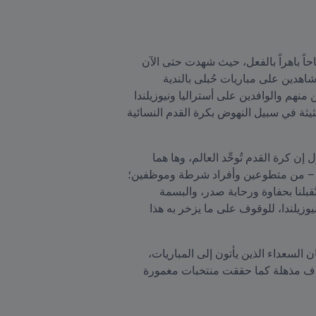
لم تمر سوى ستة أيام على انطلاق كأس العالم للسيدات FIFA أستراليا ونيوزيلندا 2023™، لكن البطولة حققت نجاحاً باهراً بالفعل، حيث شهدت حتى الآن 
عدداً قياسياً من حيث الحضور الجماهيري، وبيعت أكثر من 1.5 مليون تذكرة، كما وقف عشاق الساحرة المستديرة شاهدين على مباريات حُبلى بالندية 
والتنافسية وأجواء احتفالية وممتعة في كلا البلدين المضيفين. وبينما أخذت البطولة تأسر قلوب المشجعين المحليين منهم والوافدين على أستراليا ونيوزيلندا 
من شتى أنحاء المعمورة، أعرب رئيس FIFA جاني إنفانتينو عن شكره وامتنانه للبلدين المضيفين على جهودهما الحثيثة في سبيل النهوض بكرة القدم النسائية 
وقال رئيس FIFA في هذا الصدد: "أود أن أتقدم بجزيل شكري لنيوزيلندا وأستراليا على استضافتنا هنا، فعادة ما نقول إن كرة القدم تُوحِّد العالم، وها هما 
نيوزيلندا وأستراليا تُوحِّدان العالم هنا في هذا الجزء من نصف الكرة الجنوبيِ، حيث رحَّب بنا الجميع هنا – فرداً فرداً – من متطوعين وأفراد شرطة وموظفين؛ 
ذلك أن كل من له ارتباط أو صلة ما بكأس العالم (FIFA للسيدات) قدَّم عملاً هائلاً، وقد حظينا بحسن الترحاب واستُقبلنا بحفاوة ورحابة صدر، والبسمة 
مرتسمة على كل الوجوه، وهذا شيء لا يقدر بثمن حقاً. إنني أتطلع إلى زيارة مختلف أنحاء أستراليا، كما فعلت في نيوزيلندا، للوقوف على ما يزخر به هذا 
وتابع الرئيس إنفانتينو: "تغمرني السعادة الآن، وهناك مئات الآلاف من السيدات والفتيات السعيدات والرجال والفتيان السعداء الذين يأتون إلى المباريات، 
وكذلك الملايين الذين يشاهدونها من منازلهم. يا له من نجاح باهر بالفعل، حيث شهدنا حتى الآن مباريات رائعة وأهداف مذهلة كما حققت منتخبات مغمورة 