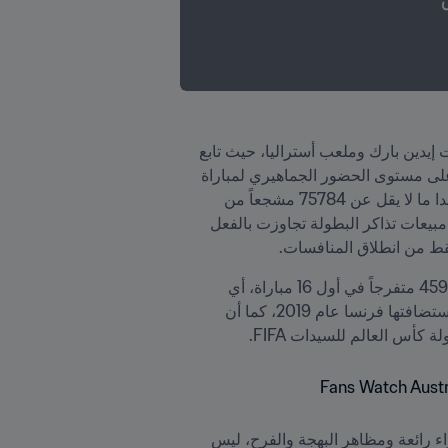
وقد شهد اليوم الافتتاحي، الخميس 20 يوليو/تموز، حضوراً جماهيرياً بلغ أكثر من 117 ألف مشجع غصَّت بهم مدرجات إيدين بارك وملعب أستراليا، حيث تابع 
42137 متفرجاً فوز منتخب نيوزيلندا على نظيره النرويجي في مباراة رفع الستار بمدينة أوكلاند، وهو رقم قياسي على مستوى الحضور الجماهيري لمباراة 
في كرة القدم بهذا البلد على صعيد مسابقات الرجال والسيدات، بينما تابع اللقاء الثاني بين أستراليا وجمهورية أيرلندا ما لا يقل عن 75784 مشجعاً من 
المدرجات في سيدني، وهي أعلى نسبة حضور في مباراة ضمن كأس العالم للسيدات FIFA منذ 24 عاماً، علماً أن مبيعات تذاكر البطولة تجاوزت بالفعل 
فقط من انطلاق المنافسات.
وبعد اختتام الجولة الأولى من المباريات بمواجهة يوم الثلاثاء بين كوريا الجنوبية وكولومبيا، بلغ إجمالي الحضور 459547 متفرجاً في أول 16 مباراة، أي 
بمتوسط قدره 28721 متفرجاً للمباراة الواحدة - بزيادة تبلغ 54% مقارنة بأول 16 مباراة في النسخة السابقة التي استضافتها فرنسا عام 2019، كما أن 
“وقال الرئيس إنفانتينو في هذا الصدد: "لقد شهد مهرجان المشجعين حضور أكثر من 120 ألف زائر، حيث تسود أجواء رائعة ومظاهر البهجة والفرح، ليس 