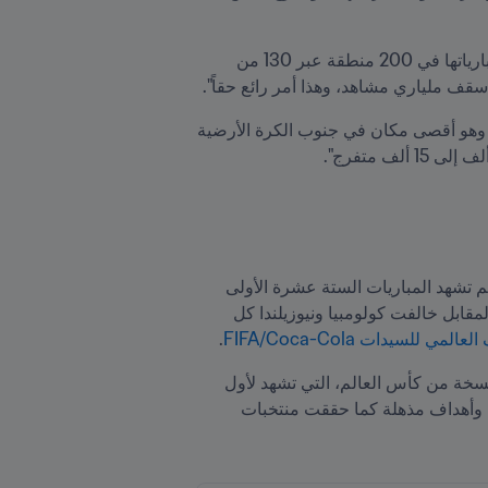
كما استحضر رئيس FIFA ما حققته البطولة من متابعة واسعة في أوساط الجماهير عبر العالم، من خلال عرض مبارياتها في 200 منطقة عبر 130 من 
 سقف ملياري مشاهد، وهذا أمر رائع حقاً".
وقال رئيس FIFA عن إحدى المباريات التي حضرها حتى الآن: "كنت في دنيدن لمشاهدة مباراة سويسرا - الفلبين، وهو أقصى مكان في جنوب الكرة الأرضية 
هذا وقد حافظت البطولة على توازنها التنافسي، مما يؤكد صحة قرار توسيع دائرة المنافسة لتشمل 32 منتخباً، إذ لم تشهد المباريات الستة عشرة الأولى 
سوى تعادلَين اثنين، وحُسمت النتيجة بفارق هدف واحد في سبع مباريات، بينما حُسمت اثنتان بفارق هدفين، وفي المقابل خالفت كولومبيا ونيوزيلندا كل 
لمي للسيدات FIFA/Coca-Cola
.
واختتم الرئيس إنفانتينو بالقول: "تمتاز المباريات بجودة عالية للغاية، وأعتقد أن هذا أيضاً يُعد من أهم سمات هذه النسخة من كأس العالم، التي تشهد لأول 
مرة (مشاركة) 32 بلداً، ثمانية منها تخوض غمار البطولة لأول مرة في تاريخها، حيث شهدنا حتى الآن مباريات رائعة وأهداف مذهلة كما حققت منتخبات 