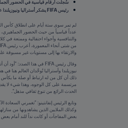
سُجلت أرقام قياسية في الحضور الجماه
رئيس FIFA يشكر أستراليا ونيوزيلندا على رحابة الصدر وكرم الضيافة
والارتقاء بها إلى مستويات غير مسبوقة على
الحدث الرائع من تنوع ثقافي مذهل".
بعض المفاجآت أو كانت نداً للند أمام بعض ا