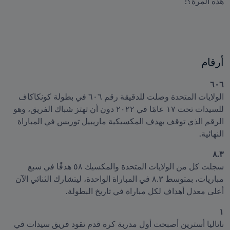
هذه المرة؟ّ!

أرقام
٦٠٦
الولايات المتحدة وصلت للدقيقة رقم ٦٠٦ في بطولة كونكاكاف 
للسيدات تحت ١٧ عامًا في ٢٠٢٢ دون أن تهتز شباك الفريق، وهو 
الرقم الذي توقف بهدف المكسيكية ماريبيل توريس في المباراة 
النهائية.
٨.٣
سجلت كل من الولايات المتحدة والمكسيك ٥٨ هدفًا في سبع 
مباريات، بمتوسط ٨.٣ في المباراة الواحدة، ليتشارك الثنائي الآن 
أعلى معدل أهداف لكل مباراة في تاريخ البطولة.
١

ناتاليا أسترين أصبحت أول مدربة كرة قدم تقود فريق سيدات في 