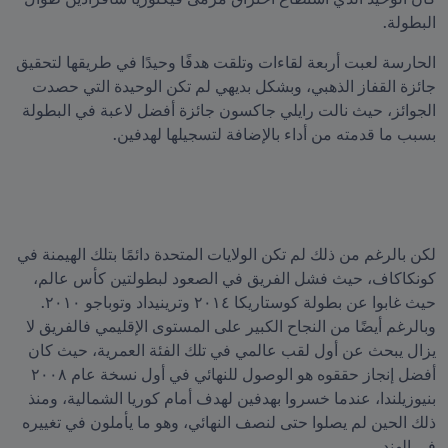
البطولة.
الحارسة لعبت أربعة لقاءات وتلقت هدفًا وحيدًا في طريقها لتحقيق 
جائزة القفاز الذهبي، وبشكل بديهي لم تكن الوحيدة التي حصدت 
الجوائز، حيث نالت رايلي جاكسون جائزة أفضل لاعبة في البطولة 
بسبب ما قدمته من أداء بالإضافة لتسجيلها لهدفين.
لكن بالرغم من ذلك لم تكن الولايات المتحدة دائمًا بتلك الهيمنة في 
كونكاكاف، حيث فشل الفريق في الصعود لبطولتين كأس عالم، 
حيث غابوا عن بطولة كوستاريكا ٢٠١٤ وترينيداد وتوباجو ٢٠١٠. 
وبالرغم أيضًا من النجاح الكبير على المستوى الإقليمي فالفريق لا 
يزال يبحث عن أول لقب عالمي في تلك الفئة العمرية، حيث كان 
أفضل إنجاز حققوه هو الوصول للنهائي في أول نسخة عام ٢٠٠٨ 
بنيوزيلندا، عندما خسروا بهدفين لهدف أمام كوريا الشمالية، ومنذ 
ذلك الحين لم يصلوا حتى لنصف النهائي، وهو ما يأملون في تغييره 
في الهند.