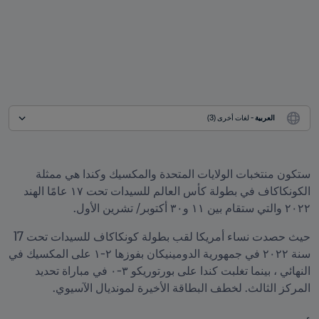
العربية
 - لغات أخرى (3)
ستكون منتخبات الولايات المتحدة والمكسيك وكندا هي ممثلة 
الكونكاكاف في بطولة كأس العالم للسيدات تحت ١٧ عامًا الهند 
٢٠٢٢ والتي ستقام بين ١١ و٣٠ أكتوبر/ تشرين الأول.
حيث حصدت نساء أمريكا لقب بطولة كونكاكاف للسيدات تحت 17 
سنة ٢٠٢٢ في جمهورية الدومينيكان بفوزها ٢-١ على المكسيك في 
النهائي ، بينما تغلبت كندا على بورتوريكو ٣-٠ في مباراة تحديد 
المركز الثالث. لخطف البطاقة الأخيرة لمونديال الآسيوي.