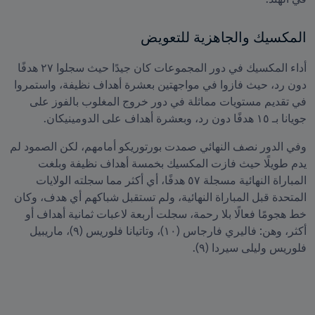
المكسيك والجاهزية للتعويض
أداء المكسيك في دور المجموعات كان جيدًا حيث سجلوا ٢٧ هدفًا 
دون رد، حيث فازوا في مواجهتين بعشرة أهداف نظيفة، واستمروا 
في تقديم مستويات مماثلة في دور خروج المغلوب بالفوز على 
جويانا بـ ١٥ هدفًا دون رد، وبعشرة أهداف على الدومينيكان.
وفي الدور نصف النهائي صمدت بورتوريكو أمامهم، لكن الصمود لم 
يدم طويلًا حيث فازت المكسيك بخمسة أهداف نظيفة وبلغت 
المباراة النهائية مسجلة ٥٧ هدفًا، أي أكثر مما سجلته الولايات 
المتحدة قبل المباراة النهائية، ولم تستقبل شباكهم أي هدف، وكان 
خط هجومًا فعالًا بلا رحمة، سجلت أربعة لاعبات ثمانية أهداف أو 
أكثر، وهن: فاليري فارجاس (١٠)، وتاتيانا فلوريس (٩)، ماريبيل 