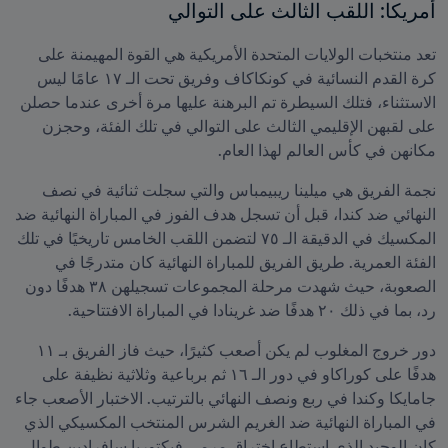
أمريكا: اللقب الثالث على التوالي
تعد منتخبات الولايات المتحدة الأمريكية هي القوة المهيمنة على 
كرة القدم النسائية في كونكاكاف وفريق تحت الـ ١٧ عامًا ليس 
الاستثناء، فتلك السيطرة تم البرهنة عليها مرة أخرى عندما حصلن 
على لقبهن الإقليمي الثالث على التوالي في تلك الفئة، وحجزن 
مكانهن في كأس العالم لهذا العام.
نجمة الفريق هي ميلينا ريبيمباس والتي سجلت ثنائية في نصف 
النهائي ضد كندا، قبل أن تسجل هدف الفوز في المباراة النهائية ضد 
المكسيك في الدقيقة الـ ٧٥ لتضمن اللقب الخامس تاريخيًا في تلك 
الفئة العمرية. طريق الفريق للمباراة النهائية كان متدرجًا في 
الصعوبة، حيث شهدت مرحلة المجموعات تسجيلهن ٣٨ هدفًا دون 
رد، بما في ذلك ٢٠ هدفًا ضد غرينادا في المباراة الافتتاحية.
دور خروج المغلوب لم يكن أصعب كثيرًا، حيث فاز الفريق بـ ١١ 
هدفًا على كوراكاو في دور الـ ١٦ ثم برباعية وثلاثية نظيفة على 
جامايكا وكندا في ربع ونصف النهائي بالترتيب. الاختبار الأصعب جاء 
في المباراة النهائية ضد الغريم الشرس المنتخب المكسيكي الذي 
كان الوحيد الذي استطاع اختراق مرمى فيكتوريا سافرادين طوال 