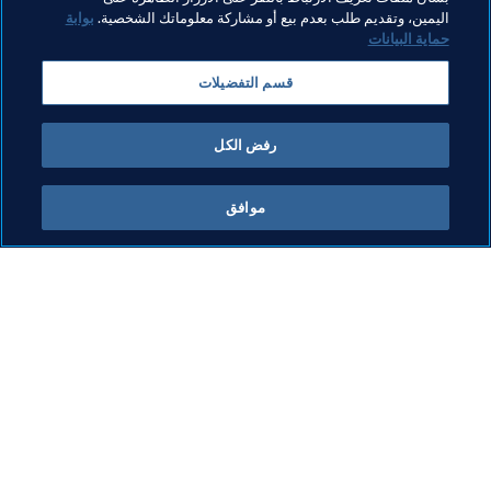
مواضيع مرتبطة
اليمين، وتقديم طلب بعدم بيع أو مشاركة معلوماتك الشخصية.
بوابة
حماية البيانات
كأس العالم تحت 20 سنة FIFA الهند ٢٠٢٢™
USA
قسم التفضيلات
Canada
Mexico
Concacaf
رفض الكل
موافق
ما يقوم به FIFA
كل الأخبار
الشؤون القانونية
كل الأخبار
نظام الانتقالات
التقارير والوثائق
كرة القدم للسيدات
مؤسسة FIFA
تطوير كرة القدم
FIFA Museum