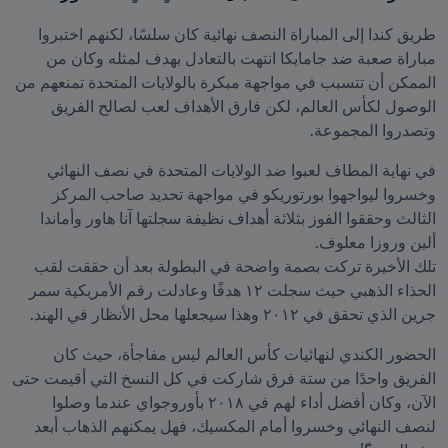
طريق كندا إلى المباراة النصف نهائية كان سلسًا، لكنهم اختبروا 
مباراة صعبة ضد جامايكا انتهت بالتعادل بهدف لمثله وكان من 
الممكن أن تتسبب في مواجهة مبكرة بالولايات المتحدة تمنعهم من 
الوصول لكأس العالم، لكن فارق الأهداف لعب لصالح الفريق 
وتصدروا المجموعة.
في نهاية المطاف لعبوا ضد الولايات المتحدة في نصف النهائي 
وخسروا ليواجهوا بورتوريكو في مواجهة تحديد صاحب المركز 
الثالث وحققوا الفوز بثلاثة أهداف نظيفة سجلتها آنا هاور وأماندا 
تلك الأخيرة تركت بصمة واضحة في البطولة بعد أن حققت لقب 
الحذاء الذهبي حيث سجلت ١٢ هدفًا وعادلت رقم الأمريكية سمر 
جرين الذي تحقق في ٢٠١٢ وهذا سيجعلها محل الأنظار في الهند.
الحضور الكندي لنهائيات كأس العالم ليس مفاجأة، حيث كان 
الفريق واحدًا من ستة فرق شاركت في كل النسخ التي أقيمت حتى 
الآن، وكان أفضل أداء لهم في ٢٠١٨ بأوروجواي عندما وصلوا 
لنصف النهائي وخسروا أمام المكسيك، فهل يمكنهم الذهاب أبعد 