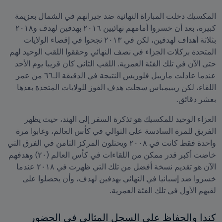
المكسيك دخلت المباراة النهائية ضد جيرانهم في الشمال بعزيمة 
كبيرة، بعد أن خسروا أمامهم نهائيين ٢٠١٦ بهدفين لهدف و٢٠١٨ 
بثلاثة أهداف لهدفين، لكن في ٢٠١٣ نجحوا في إقصاء الولايات 
المتحدة بركلات الجزاء في نصف النهائي وحققوا اللقب الوحيد لهم 
حتى الآن في تلك الفئة العمرية. اللقب الثاني كان قريبا يوم الأحد 
عندما عادلت ماريبل فلوريس النتيجة في الدقيقة الـ٦٦ من عمر 
اللقاء، لكن ريبيمباس سجلت هدف الفوز للولايات المتحدة بعدها 
بعشر دقائق.
العزاء الوحيد للمكسيك هو تذكرة السفر إلى الهند، حيث يظهر 
الفريق للمرة السادسة على التوالي في كأس العالم، وغابوا مرة 
واحدة فقط كانت في ٢٠٠٨ ويحتلون المركز الثامن في الفرق التي 
خاضت أكبر قدر ممكن من اللقاءات في كأس العالم (٢٠) وهدفهم 
الآن هو تقديم نسخة أفضل من تلك التي ظهرت في ٢٠١٨ عندما 
خسروا ضد إسبانيا في النهائي بهدفين لهدف، وأن يحصلوا على 
لقبهم الأول في تلك الفئة العمرية.
كندا والحفاظ على السجل المثالي في الحضور