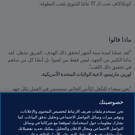
كونكاكاف تحت الـ 17 عامًا للتتويج بلقب البطولة.
ماذا قالوا
"لقد عملنا لمدة ستة أشهر لنحقق ذلك الهدف، الفريق مذهل، لقد 
بذلنا الكثير من الجهد، ليس فقط من لعبوا، بل أيضًا كل من ساهم 
في تحقيق ذلك اللقب".

لورين مارتينيو، لاعبة الولايات المتحدة الأمريكية.

"نحن سعداء للتأهل لكأس العالم، سنستمر في العمل بكل جهد 
داخل وخارج الملعب من أجل تلك الفرصة المذهلة التي أتيحت لنا 
خصوصيتك
باللعب في البطولة".

كلير لوجان، لاعبة كندا

نحن نستخدم ملفات تعريف الارتباط لتخصيص المحتوى والإعلانات،
وتوفير ميزات وسائل التواصل الاجتماعي وتحليل تدفق البيانات، كما
نشارك معلومات حول استخدامك لموقعنا مع شركائنا في وسائل
التواصل الاجتماعي ومجال الإعلان والتحليل. يمكنك تحديد تفضيلاتك
بشأن ملفات تعريف الارتباط بالنقر على الأزرار الظاهرة على