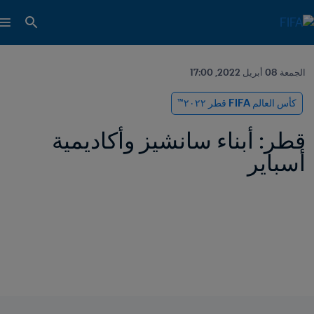
الجمعة 08 أبريل 2022, 17:00
كأس العالم FIFA قطر ٢٠٢٢™
قطر: أبناء سانشيز وأكاديمية 
أسباير