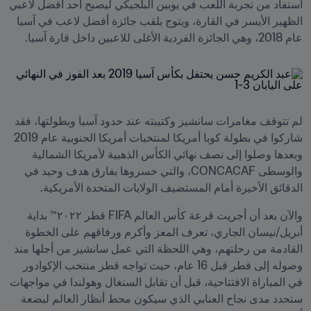
استفاد من تجربة اللعب في يوبين البلجيكي ليصبح أحد أفضل لاعبي 
الظهير الأيسر في القارة، ويتوج بلقب جائزة أفضل لاعب في آسيا 
عام 2018، وهي الجائزة الفردية الأغلى للاعبين داخل قارة آسيا.
لم تتوقف مغامرات سانشيز وكتيبته عند حدود آسيا وبطولتها، فقد 
شاركوا في بطولة كوبا أمريكا لمنتخبات أمريكا الجنوبية عام 2019 
وبعدها وصلوا إلى نصف نهائي الكأس الذهبية لأمريكا الشمالية 
والوسطى CONCACAF، والتي خسروها بفارق هدف وحيد في 
الدقائق الأخيرة أمام المستضيف الولايات المتحدة الأمريكية.
والآن بعد أن أجريت قرعة كأس العالم FIFA قطر ٢٠٢٢™ بداية 
أبريل/نيسان الجاري، تعرف المعز وأكرم ورفاقهم على الخطوة 
القادمة من رحلتهم، وهي اللحظة التي عمل سانشيز من أجلها منذ 
وصوله إلى قطر قبل 16 عام، حيث تواجه قطر منتخب الإكوادور 
في المباراة الافتتاحية، قبل أن تقابل السنغال وهولندا في مواجهات 
ستحدد مدى نجاح العنابي الذي سيكون محط أنظار العالم لبضعة 