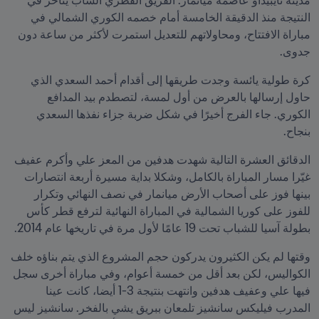
مدينة نايبيداو عاصمة ميانمار. الفريق القطري الشاب يتأخر في 
النتيجة منذ الدقيقة الخامسة أمام خصمه الكوري الشمالي في 
مباراة الافتتاح، ومحاولاتهم للتعديل استمرت لأكثر من ساعة دون 
جدوى.
كرة طولية يائسة وجدت طريقها إلى أقدام أحمد السعدي الذي 
حاول إرسالها بالعرض من أول لمسة، لتصطدم بيد المدافع 
الكوري. جاء الفرج أخيرًا في شكل ضربة جزاء نفذها السعدي 
بنجاح.
الدقائق العشرة التالية شهدت هدفين من المعز علي وأكرم عفيف 
غيّرا مسار المباراة بالكامل، وشكلا بداية مسيرة أربعة انتصارات 
بينها فوز على أصحاب الأرض ميانمار في نصف النهائي وتكرار 
للفوز على كوريا الشمالية في المباراة النهائية لترفع قطر كأس 
بطولة آسيا للشباب تحت 19 عامًا لأول مرة في تاريخها عام 2014.
وقتها لم يكن الكثيرون يدركون حجم المشروع الذي يتم بناؤه خلف 
الكواليس، لكن بعد أقل من خمسة أعوام، وفي مباراة أخرى سجل 
فيها علي وعفيف هدفين وانتهت بنتيجة 3-1 أيضا، كانت عينا 
المدرب فيليكس سانشيز تلمعان ببريق يشي بالفخر. سانشيز ليس 