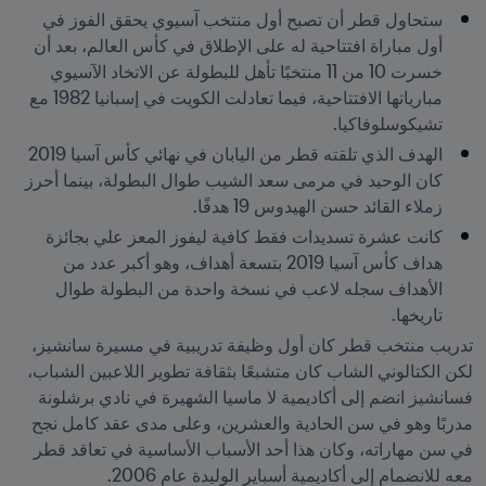
ستحاول قطر أن تصبح أول منتخب آسيوي يحقق الفوز في 
أول مباراة افتتاحية له على الإطلاق في كأس العالم، بعد أن 
خسرت 10 من 11 منتخبًا تأهل للبطولة عن الاتخاد الآسيوي 
مبارياتها الافتتاحية، فيما تعادلت الكويت في إسبانيا 1982 مع 
تشيكوسلوفاكيا.
الهدف الذي تلقته قطر من اليابان في نهائي كأس آسيا 2019 
كان الوحيد في مرمى سعد الشيب طوال البطولة، بينما أحرز 
زملاء القائد حسن الهيدوس 19 هدفًا.
كانت عشرة تسديدات فقط كافية ليفوز المعز علي بجائزة 
هداف كأس آسيا 2019 بتسعة أهداف، وهو أكبر عدد من 
الأهداف سجله لاعب في نسخة واحدة من البطولة طوال 
تاريخها.
تدريب منتخب قطر كان أول وظيفة تدريبية في مسيرة سانشيز، 
لكن الكتالوني الشاب كان متشبعًا بثقافة تطوير اللاعبين الشباب، 
فسانشيز انضم إلى أكاديمية لا ماسيا الشهيرة في نادي برشلونة 
مدربًا وهو في سن الحادية والعشرين، وعلى مدى عقد كامل نجح 
في سن مهاراته، وكان هذا أحد الأسباب الأساسية في تعاقد قطر 
معه للانضمام إلى أكاديمية أسباير الوليدة عام 2006.