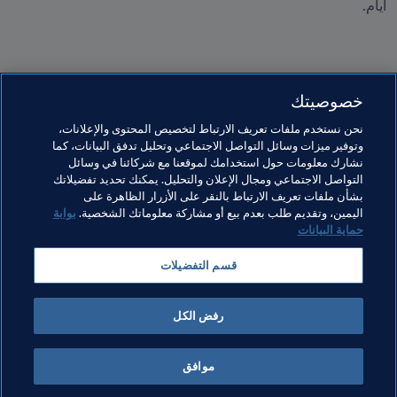
أيام.
وبينما سيكمل الكثيرون الرحلة التي بدوؤها سويًا، سيكون المدافع 
خصوصيتك
سيرجين عبده حاضرًا في وجدان وذكريات زملائه عند دخولهم إلى 
أرضية استاد البيت، حيث فارق النجم الصاعد الحياة في عام 2016 
نحن نستخدم ملفات تعريف الارتباط لتخصيص المحتوى والإعلانات،
وتوفير ميزات وسائل التواصل الاجتماعي وتحليل تدفق البيانات، كما
بعد معركة مع مرض السرطان وهو في سن الحادية والعشرين.
نشارك معلومات حول استخدامك لموقعنا مع شركائنا في وسائل
التواصل الاجتماعي ومجال الإعلان والتحليل. يمكنك تحديد تفضيلاتك
بشأن ملفات تعريف الارتباط بالنقر على الأزرار الظاهرة على
مواضيع مرتبطة
اليمين، وتقديم طلب بعدم بيع أو مشاركة معلوماتك الشخصية.
بوابة
حماية البيانات
كأس العالم FIFA قطر ٢٠٢٢™
AFC
Qatar
قسم التفضيلات
UEFA
Spain
رفض الكل
موافق