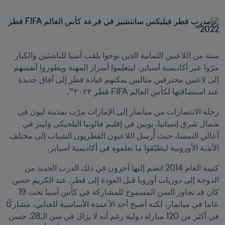
ستة من اللاعبين الثمانية الذين توجوا بلقب آسيا للناشئين والكبار 
مرّوا عبر أكاديمية أسباير، ليتعلموا أسرار المهنة ويطوروا أنفسهم 
إلى لاعبين محترفين مثاليين يمكنهم قيادة قطر إلى آفاق جديدة 
عند استضافتها لكأس العالم FIFA قطر ٢٠٢٢™.
رحلة الانتصارات من ميانمار إلى الإمارات مرّت بمدينة ليون في 
شمال شرق إسبانيا، يوبين في إقليم فالونيا البلجيكي ولينز في 
أعالي النمسا، حيث أٌرسل اللاعبون القطريون الشباب إلى مختلف 
الأندية الأوروبية ليطبّقوا ما تعلموه في أكاديمية أسباير.
كتيبة العام 2014 انضم إليها آخرون في ذلك الدرب الجديد من 
الدوحة إلى دوريات أوروبا قبل العودة إلى قطر. عبد الكريم حسن 
كان قد تجاوز السن المسموح للمشاركة في كأس آسيا تحت 19 
عاما في ميانمار، لكنه أصبح أحد الأعمدة الأساسية للعنابي، مشاركًا 
في أكثر من 120 مباراة دولية رغم أنه لا يزال في سن الـ28. حسن 