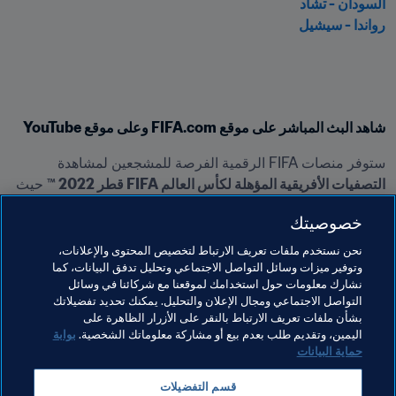
السودان - تشاد
رواندا - سيشيل
شاهد البث المباشر على موقع FIFA.com وعلى موقع YouTube
ستوفر منصات FIFA الرقمية الفرصة للمشجعين لمشاهدة 
التصفيات الأفريقية المؤهلة لكأس العالم FIFA قطر 2022 ™
 حيث 
ستبث على الهواء مباريات الدور الأول 
الذي سيقام في الفترة من 
خصوصيتك
4-10 سبتمبر/أيلول
. ستتوفر جميع المباريات وعددها 28 مباراة 
مباشرة أو اللقطات. تابعوا مباريات الدور الأول على موقع 
نحن نستخدم ملفات تعريف الارتباط لتخصيص المحتوى والإعلانات،
FIFA.com
 أو على 
قناة FIFA على موقع YouTube
.
وتوفير ميزات وسائل التواصل الاجتماعي وتحليل تدفق البيانات، كما
نشارك معلومات حول استخدامك لموقعنا مع شركائنا في وسائل
التواصل الاجتماعي ومجال الإعلان والتحليل. يمكنك تحديد تفضيلاتك
بشأن ملفات تعريف الارتباط بالنقر على الأزرار الظاهرة على
مواضيع مرتبطة
اليمين، وتقديم طلب بعدم بيع أو مشاركة معلوماتك الشخصية.
بوابة
حماية البيانات
كأس العالم FIFA قطر ٢٠٢٢™
Angola
قسم التفضيلات