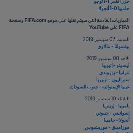
جزر القمر 1-1 توجو
جامبيا 0-1 أنجولا
المباريات القادمة التي سيتم نقلها على موقع FIFA.com وصفحة 
FIFA على YouTube
السبت 07 سبتمبر 2019
بوتسوانا - مالاوي
الأحد 08 سبتمبر 2019

ليسوتو - إثيوبيا
تنزانيا - بوروندي
سيراليون - ليبيريا
غينيا الإستوائية - جنوب السودان
الثلاثاء 10 سبتمبر 2019

ناميبيا - إريتريا
إسواتيني - جيبوتي
أنجولا - جامبيا
موزامبيق - موريشيوس