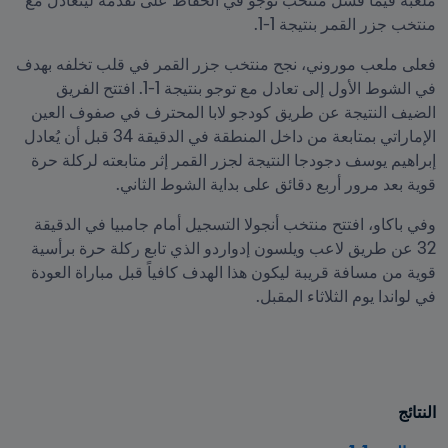
ملعبه فيما فشل منتخب توجو في الحفاظ على تقدمه ليتعادل مع 
منتخب جزر القمر بنتيجة 1-1.
فعلى ملعب موروني، نجح منتخب جزر القمر في قلب تخلفه بهدف 
في الشوط الأول إلى تعادل مع توجو بنتيجة 1-1. افتتح الفريق 
الضيف النتيجة عن طريق كودجو لابا المحترف في صفوف العين 
الإماراتي بمتابعة من داخل المنطقة في الدقيقة 34 قبل أن يُعادل 
إبراهيم يوسف دجودجا النتيجة لجزر القمر إثر متابعته لركلة حرة 
قوية بعد مرور أربع دقائق على بداية الشوط الثاني.
وفي باكاو، افتتح منتخب أنجولا التسجيل أمام جامبيا في الدقيقة 
32 عن طريق لاعب ويلسون إدواردو الذي تابع ركلة حرة برأسية 
قوية من مسافة قريبة ليكون هذا الهدف كافياً قبل مباراة العودة 
في لواندا يوم الثلاثاء المقبل.
النتائج