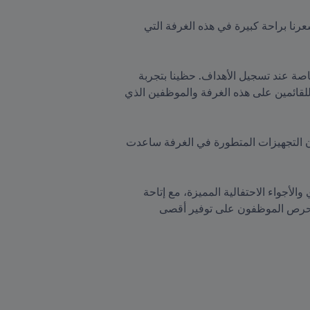
وقال أزلان بن عثمان، الذي تواجد برفقة طفله أمير البالغ من العمر 12 عاماً ويعاني من اضطراب طيف التوحد: "شعرنا براحة كبيرة في هذه الغرفة التي 
وأضاف "لقد أحب مشاهدة الأضواء في الاستاد وسماع أصوات المشجعين، وتعايش مع أجواء الحماس والتشويق خاصة عند تسجيل الأهداف. حظينا بتجربة 
قيّمة بالفعل، وشعرت بالسعادة لحضور طفلي مباراة كرة قدم لأول مرة في حياته، وأود ان أتقدم بالشكر الجزيل للقائمين على هذه الغرفة والموظفين الذي 
من جانبها قالت عائشة أحمد، التي تواجدت في الغرفة بصحبة ابنها هارون 16 عاماً ويعاني أيضاً من طيف التوحد، أن التجهيزات المتطورة في الغرفة ساعدت 
وتابعت "قضينا وقتاً رائعاً في متابعة المباراة وسط أجواء هادئة، واستمتعت برفقة ابني في مشاهدة العرض الكروي والأجواء الاحتفالية المميزة، مع إتاحة 
المجال للحد من الضوضاء والتمتع بالهدوء متى أردنا ذلك. حظينا باستضافة مذهلة مع عدد ملائم من الحضور، كما حرص الموظفون على توفير أقصى 