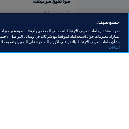
مواضيع مرتبطة
الاستدامة
حقوق الإنسان ومناهضة التم
خصوصيتك
نحن نستخدم ملفات تعريف الارتباط لتخصيص المحتوى والإعلانات، وتوفير ميزات و
نشارك معلومات حول استخدامك لموقعنا مع شركائنا في وسائل التواصل الاجتماع
بشأن ملفات تعريف الارتباط بالنقر على الأزرار الظاهرة على اليمين، وتقديم ط
البيانات
ما يقوم به FIFA
كل الأ
الشؤون القانونية
كل الأخ
نظام الانتقالات
التقاري
كرة القدم للسيدات
مؤسسة FA
تطوير كرة القدم
useum
الابتكار
الوظائ