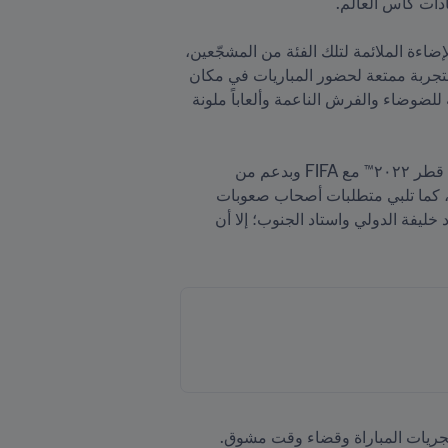
وجُهزّت غرفة المساعدة الحسية، الموجودة ضمن أحد أجنحة الضيافة في الاستاد، لتوفّر مساحة مجهزة خصيصاً بالإضاءة الملائمة لتلك الفئة من المشجّعين، 
حيث تخفف من شعورهم بالاضطراب والقلق الذي قد ينتابهم أثناء المباريات. وتهدف الغرفة إلى تزويد المشجعين بتجربة ممتعة لحضور المباريات في مكان 
آمن تتوفر فيه كافة اشتراطات السلامة وتحتوي على كافة المعدات والأدوات اللازمة مثل سمّاعات الرأس العازلة للضوضاء والفرش الناعمة وألعاباً ملونة 
وتخدم هذه الغرف، التي تم إنشاؤها من قبل اللجنة العليا للمشاريع والإرث بالتعاون مع مؤسسة كأس العالم FIFA قطر ٢٠٢٢™ مع FIFA وبدعم من 
مؤسسة قطر، بشكل أساسي الأطفال والشباب من الأشخاص ذوي التوحد أو الذين يعانون من صعوبات في التعلّم، كما تلبي متطلبات أصحاب صعوبات 
الإدراك الحسي المختلفة. وسبق إنشاء غرفتين للمساعدة الحسية في استادين من استادات قطر ٢٠٢٢، وهما استاد خليفة الدولي واستاد الجنوب؛ إلا أن 