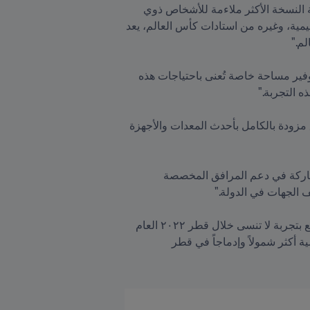
وقال السيد خالد السويدي، مدير علاقات الشركاء في اللجنة العليا للمشاريع والإرث، "تلتزم اللجنة العليا باستضافة النسخة الأكثر ملاءمة للأشخاص ذوي 
الإعاقة في تاريخ بطولات كاس العالم. إن إنشاء مرافق خاصة مثل غرفة المساعدة الحسية في استاد المدينة التعليمية، وغيره من استادات كأس العالم، يعد 
وأضاف "ندرك جيداً أن الحشود الكبيرة والأصوات المرتفعة غير مرغوبة لفئة من المشجعين، لذلك ارتأينا ضرورة توفير مساحة خاصة تُعنى باحتياجات هذه 
وتسهم مؤسسة قطر في تقديم الدعم اللازم للجنة العليا في إعداد وتجهيز غرف المساعدة الحسية، لتوفير مرافق مزودة بالكامل بأحدث المعدات والأجهزة 
وأكّدت نهال الصالح، مديرة مشروع المدن المستدامة في مؤسسة قطر للتربية والعلوم وتنمية المجتمع، أن "المشاركة في دعم المرافق المخصصة 
وأضافت "نهدف من خلال الإسهام في توفير مثل هذه المنشآت المتخصصة إلى ضمان استمتاع جميع فئات المجتمع بتجربة لا تنسى خلال قطر ٢٠٢٢ العام 
المقبل. غرفة المساعدة الحسية في استاد المدينة التعليمية تشكل إرثاً على قدر كبير من الأهمية لبناء تجارب رياضية أكثر شمولاً وإدماجاً في قطر 