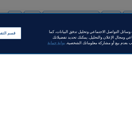
ييز
المنظمة
كأس العرب FIFA قطر ٢٠٢١™
Qatar
AFC
سائل التواصل الاجتماعي وتحليل تدفق البيانات، كما
قسم التف
ي ومجال الإعلان والتحليل. يمكنك تحديد تفضيلاتك
لب بعدم بيع أو مشاركة معلوماتك الشخصية.
بوابة حماية
خبار
بار
ر والوثائق
FI
FIFA M
ف