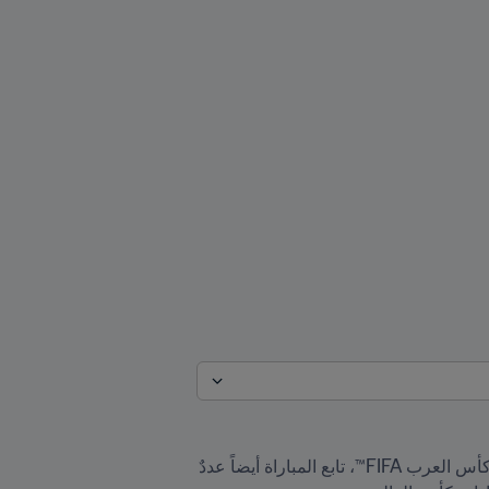
بينما استمتع آلاف المشجّعين بالجو الاحتفالي في مدرجات استاد المدينة التعليمية خلال مواجهة تونس وعمان في كأس العرب FIFA™، تابع المباراة أيضاً عددٌ 