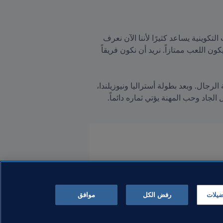
تدرك جوزمان قيمة الاستعدادات التي يتيحها FIFA لحكام مباريات كأس العالم للسيدات: "إن هذا النوع من الدورات التكوينية يساعد كثيرًا لأننا الآن نعرف 
الإرشادات والمعايير التي يريدها FIFA. هذا جيد للتدريب والاستعداد لأننا في النهاية نريد أن نكون ممتازين ونريد أن يكون اللعب ممتازاً. نريد أن نكون فريقاً 
لقد غيّر التحكيم حياة تاتيانا، وهي تريد أن تستمر في رؤية المزيد من النساء يتقدمن في كرة القدم، وخاصة في فئة الرجال. وبعد بطولة أستراليا ونيوزيلندا، 
ضيلات
رفض الكل
موافق