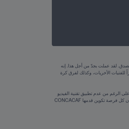
وبالنسبة إلى جوزمان، فإن كونها أول حكمة من بلدها تشارك في أكبر حدث في كرة القدم للسيدات "هو شعور لا يصدق. لقد عملت بجدّ من أجل هذا. إنه 
إنجاز كبير لنيكاراغوا لأنه ليس لدينا حتى مستوى عالٍ في كرة القدم. أعتقد أنه حتى في التحكيم، سيكون هذا محفزاً للفتيات الأخريات، وكذلك لفرق كرة 
تذكرت تاتيانا اللحظة التي رأت فيها اسمها على قائمة حكام كأس العالم للسيدات قائلة: "ما زلت لا أصدق ذلك"، وعلى الرغم من عدم تطبيق تقنية الفيديو 
المساعد بعد في نيكاراغوا، فمنذ تجربته الأولى أمام الشاشات، بعد كأس العالم في روسيا مباشرةً، اغتنمت جوزمان كل فرصة تكوين قدمها CONCACAF 