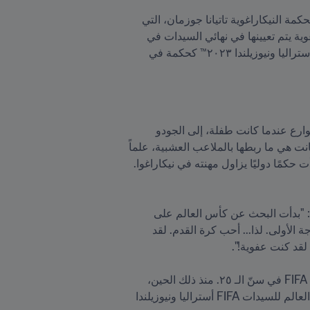
وهكذا بدأت تبرز بقوة شخصيات من البلدان الكروية الكبيرة والصغيرة، على السواء، وإحدى هذه الشخصيات هي الحكمة النيكاراغوية تاتيانا جوزمان، التي 
حققت إنجازات هائلة: فقد كانت أول امرأة تقود مباراة في دوري الدرجة الأولى للرجال في نيكاراغوا، وأول نيكاراغوية يتم تعيينها في نهائي السيدات في 
بطولة CONCACAF المؤهلة إلى الأولمبياد، والآن أصبحت أول حكمة نيكاراغوية في كأس العالم للسيدات FIFA أستراليا ونيوزيلندا ٢٠٢٣™ كحكمة في 
كرّست تاتيانا حياتها للرياضة وجرّبت حظّها في العديد من التخصصات، من لعبة البيسبول التي كانت تلعبها في الشوارع عندما كانت طفلة، إلى الجودو 
والكرة الطائرة التي مارستها في جامعة أمريكا الوسطى حيث درست جودة البيئة. بيد أن موهبتها في كرة القدم كانت هي ما ربطها بالملاعب العشبية، علماً 
أنها لم تفكر قط، في البداية، في ممارسة مهنة الحكم، إلى أن تغيرت فكرتها بشكل جذري في عام ٢٠١٠ عندما رأت حكمًا دوليًا يزاول مهنته في نيكاراغوا. 
قالت جوزمان من مونتيفيديو، حيث حضرت ندوة التحكيم الثالثة لـ FIFA استعدادًا لبطولة أستراليا ونيوزيلندا ٢٠٢٣: "بدأت البحث عن كأس العالم على 
الإنترنت، وانتابتني الرغبة في السفر حول العالم وأن أكون حكمة. لم يكن بإمكاني اللعب ففريق كرة قدم من الدرجة الأولى. لذا... أحب كرة القدم. لقد 
في بدايات مسارها المهني، عملت تاتيانا كحكمة مساعدة قبل أن تصبح حكمة وتحصل، في عام ٢٠١٤، على شهادة FIFA في سنّ الـ ٢٥. منذ ذلك الحين، 
كسرت الحواجز واحدة تلو الأخرى، وحصلت على أكبر تقدير في مسيرتها حتى الآن مع ظهورها المرتقب في كأس العالم للسيدات FIFA أستراليا ونيوزيلندا 