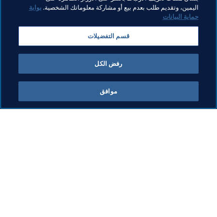
الرئيس
المنظمة
المنظمة
اليمين، وتقديم طلب بعدم بيع أو مشاركة معلوماتك الشخصية.
بوابة
حماية البيانات
كأس العالم 2026 FIFA™
Canada
Concacaf
قسم التفضيلات
Mexico
USA
رفض الكل
موافق
ما يقوم به FIFA
كل الأخبار
الشؤون القانونية
كل الأخبار
نظام الانتقالات
التقارير والوثائق
كرة القدم للسيدات
مؤسسة FIFA
تطوير كرة القدم
FIFA Museum