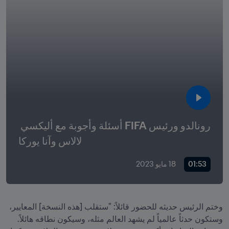
رونالدو ورئيس FIFA أسئلة وأجوبة مع أليكسي 
لالاس وآنا يوركا
01:53
18 مايو 2023
وختم الرئيس حديثه للحضور قائلاً: "ستقلب [هذه النسخة] المعايير، 
وستكون حدثاً عالمياً لم يشهد العالم مثله، وسيكون نطاقه هائلاً. 