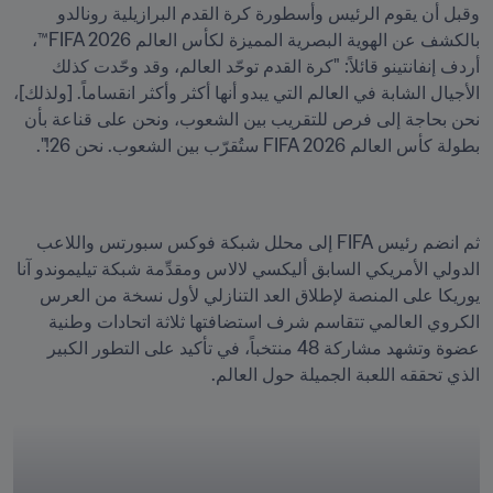
وقبل أن يقوم الرئيس وأسطورة كرة القدم البرازيلية رونالدو 
بالكشف عن الهوية البصرية المميزة لكأس العالم FIFA 2026™، 
أردف إنفانتينو قائلاً: "كرة القدم توحّد العالم، وقد وحّدت كذلك 
الأجيال الشابة في العالم التي يبدو أنها أكثر وأكثر انقساماً. [ولذلك]، 
نحن بحاجة إلى فرص للتقريب بين الشعوب، ونحن على قناعة بأن 
بطولة كأس العالم FIFA 2026 ستُقرّب بين الشعوب. نحن 26!".
ثم انضم رئيس FIFA إلى محلل شبكة فوكس سبورتس واللاعب 
الدولي الأمريكي السابق أليكسي لالاس ومقدِّمة شبكة تيليموندو آنا 
يوريكا على المنصة لإطلاق العد التنازلي لأول نسخة من العرس 
الكروي العالمي تتقاسم شرف استضافتها ثلاثة اتحادات وطنية 
عضوة وتشهد مشاركة 48 منتخباً، في تأكيد على التطور الكبير 
الذي تحققه اللعبة الجميلة حول العالم. 