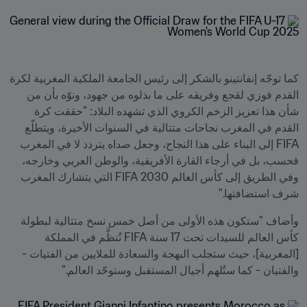
كما توجّه إنفانتينو بالشكر إلى رئيس الجامعة الملكية المغربية لكرة 
القدم فوزي لقجع وفريقه على ما بذلوه من جهود، ونوّه بأن من 
شأن هذا تعزيز الزخم الكروي الذي تشهده البلاد: "حققت كرة 
القدم في المغرب نجاحات متتالية في السنوات الأخيرة، ويتطلّع 
FIFA إلى البناء على هذا النجاح، وجعل صداه يتردد لا في المغرب 
فحسب، بل في أرجاء القارة الأفريقية، والوطن العربي وخارجه، 
وفي الطريق إلى كأس العالم 2030 FIFA التي يتشارك المغرب 
شرف استضافتها."
وأضاف "ستكون هذه الأولى من أصل خمس نسخ متتالية لبطولة 
كأس العالم للسيدات تحت 17 سنة FIFA تُنظَّم في المملكة 
[المغربية]، حيث ستجلب البهجة والسعادة للملايين من الفتيات - 
والفتيان - كما ستُلهم أجيال المستقبل وستوحّد العالم."