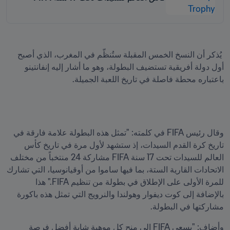
بدءاً من 2025
 يُذكر أن النسخ الخمس المقبلة ستُنظّم في المغرب، الذي أصبح 
أول دولة أفريقية تستضيف البطولة، وهو ما أشار إليه إنفانتينو 
باعتباره محطة فاصلة في تاريخ اللعبة الجميلة.
وقال رئيس FIFA في كلمته: "تمثل هذه البطولة علامة فارقة في 
تاريخ كرة القدم السيدات، إذ ستشهد لأول مرة في تاريخ كأس 
العالم للسيدات تحت 17 سنة FIFA مشاركة 24 منتخباً من مختلف 
الاتحادات القارية الستة، بما فيها ساموا من أوقيانوسيا، التي تشارك 
للمرة الأولى على الإطلاق في بطولة من تنظيم FIFA." هذا 
بالإضافة إلى كوت ديفوار وهولندا والنرويج التي تمثل هذه باكورة 
مشاركتها في البطولة. 
وأضاف: "يسعى FIFA إلى منح كل موهبة شابة أفضل فرصة 