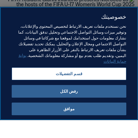
خصوصيتك
مواضيع مرتبطة
نحن نستخدم ملفات تعريف الارتباط لتخصيص المحتوى والإعلانات،
وتوفير ميزات وسائل التواصل الاجتماعي وتحليل تدفق البيانات، كما
نشارك معلومات حول استخدامك لموقعنا مع شركائنا في وسائل
تنظيم البطولات
كرة القدم للسيدات
الرئيس
التواصل الاجتماعي ومجال الإعلان والتحليل. يمكنك تحديد تفضيلاتك
بشأن ملفات تعريف الارتباط بالنقر على الأزرار الظاهرة على
المنظمة
المنظمة
Morocco
CAF
اليمين، وتقديم طلب بعدم بيع أو مشاركة معلوماتك الشخصية.
بوابة
حماية البيانات
قسم التفضيلات
رفض الكل
الرئيس
موافق