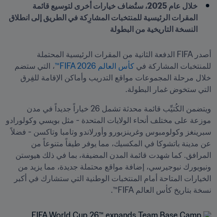
خلال عام 2025، ستُضاف خيارات أخرى لتوسيع قائمة 
المقرات الرئيسية للمنتخبات المشارِكة في الطريق إلى انطلاق 
النسخة التاريخية من البطولة 
أصدر FIFA الدفعة الثانية من المقرات الرئيسية المحتملة 
للمنتخبات المشاركة في 
كأس العالم FIFA 2026™
، التي ستضم 
خلال مرحلة المجموعات مواقع التدريب وأماكن الإقامة للفِرق 
التي ستخوض غمار البطولة.
ويتضمن الكُتيِّب قائمة محدثة تشمل 26 خياراً جديداً في مدن 
موزعة على مختلف أنحاء الولايات المتحدة - مثل بويسي وكولورادو 
سبرينغز وكولومبوس وغرينزبورو وأورلاندو وتامبا وتاكسن - فضلاً 
عن مدينة باتشوكا في المكسيك، مما يوفر طيفاً متنوعاً من 
المرافق. كما شهدت قائمة المدن المضيفة، بما في ذلك هيوستن 
ونيويورك نيوجيرسي، إضافة مواقع محتملة جديدة، مما يزيد من 
الخيارات المتاحة أمام المنتخبات الوطنية التي ستشارك في أكبر 
نسخة بتاريخ كأس العالم FIFA™.