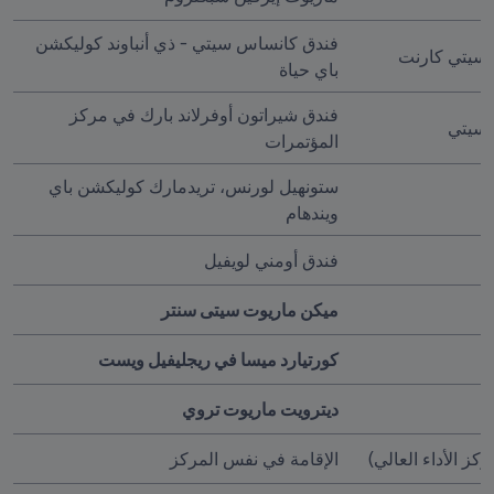
فندق كانساس سيتي - ذي أنباوند كوليكشن 
 سيتي كارنت
باي حياة
فندق شيراتون أوفرلاند بارك في مركز 
سيتي 
المؤتمرات
ستونهيل لورنس، تريدمارك كوليكشن باي 
ويندهام 
فندق أومني لويفيل 
ميكن ماريوت سيتى سنتر
كورتيارد ميسا في ريجليفيل ويست
ديترويت ماريوت تروي
ركز الأداء العالي)
الإقامة في نفس المركز