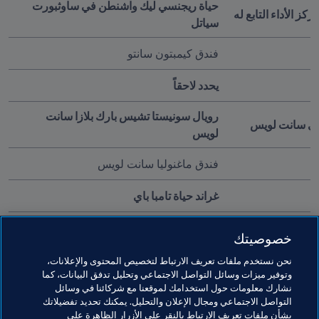
حياة ريجنسي ليك واشنطن في ساوثبورت 
ز الأداء التابع له
سياتل
فندق كيمبتون سانتو
يحدد لاحقاً
رويال سونيستا تشيس بارك بلازا سانت 
نادي سانت لويس
لويس
فندق ماغنوليا سانت لويس 
غراند حياة تامبا باي 
ويستوورد لوك ويندهام غراند ريزورت آند سبا
خصوصيتك
* يشير اللون الغامق إلى الخيارات الجديدة للمقرات الرئيسية 
نحن نستخدم ملفات تعريف الارتباط لتخصيص المحتوى والإعلانات،
الخاصة بالمنتخبات المشاركة
وتوفير ميزات وسائل التواصل الاجتماعي وتحليل تدفق البيانات، كما
نشارك معلومات حول استخدامك لموقعنا مع شركائنا في وسائل
التواصل الاجتماعي ومجال الإعلان والتحليل. يمكنك تحديد تفضيلاتك
بشأن ملفات تعريف الارتباط بالنقر على الأزرار الظاهرة على