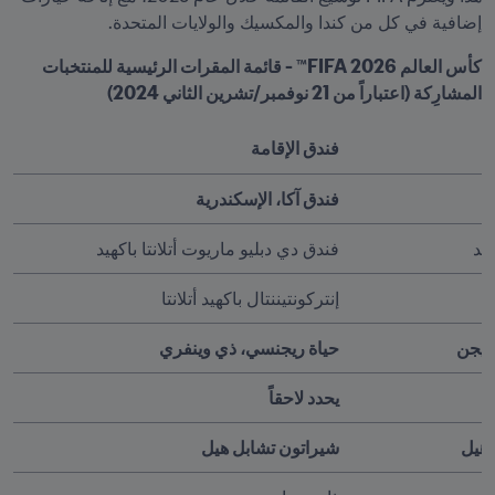
إضافية في كل من كندا والمكسيك والولايات المتحدة. 
كأس العالم FIFA 2026™ - قائمة المقرات الرئيسية للمنتخبات 
المشارِكة (اعتباراً من 21 نوفمبر/تشرين الثاني 2024)
فندق الإقامة
فندق آكا، الإسكندرية
تد 
فندق دي دبليو ماريوت أتلانتا باكهيد
إنتركونتيننتال باكهيد أتلانتا
ليجن
حياة ريجنسي، ذي وينفري
يحدد لاحقاً
 هيل 
شيراتون تشابل هيل