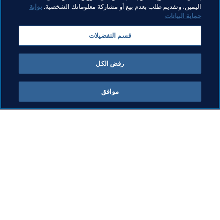
مواضيع مرتبطة
اليمين، وتقديم طلب بعدم بيع أو مشاركة معلوماتك الشخصية.
بوابة
حماية البيانات
المنظمة
المنظمة
كأس العالم 2026 FIFA™
USA
قسم التفضيلات
Canada
Mexico
Concacaf
رفض الكل
موافق
ما يقوم به FIFA
كل الأخبار
الشؤون القانونية
كل الأخبار
نظام الانتقالات
التقارير والوثائق
كرة القدم للسيدات
مؤسسة FIFA
تطوير كرة القدم
FIFA Museum