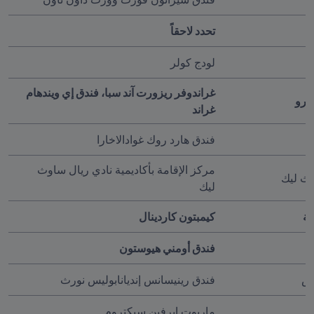
تحدد لاحقاً
لودج كولر 
غراندوفر ريزورت آند سبا، فندق إي ويندهام 
ورو
غراند
فندق هارد روك غوادالاخارا
مركز الإقامة بأكاديمية نادي ريال ساوث 
وث ليك
ليك
بة
كيمبتون كاردينال
فندق أومني هيوستون 
س 
فندق رينيسانس إنديانابوليس نورث 
ماريوت إيرفين سبكتروم