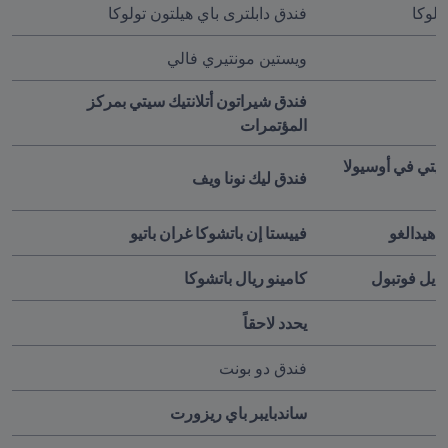
ولوكا 
فندق دابلترى باي هيلتون تولوكا
ويستين مونتيري فالي
فندق شيراتون أتلانتيك سيتي بمركز 
المؤتمرات
مركز تدريب نادي أورلاندو سيتي في أوسيولا 
فندق ليك نونا ويف
و هيدالغو
فييستا إن باتشوكا غران باتيو
 ديل فوتبول 
كامينو ريال باتشوكا
يحدد لاحقاً
فندق دو بونت 
ساندبايبر باي ريزورت