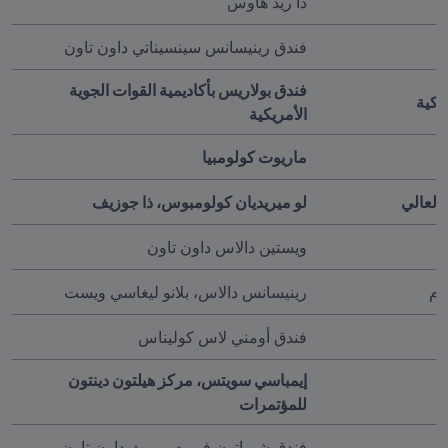
ذا ريد هاوس
فندق رينيسانس سينسيناتي داون تاون
فندق بولاريس بأكاديمية القوات الجوية 
ريكية
الأمريكية
ماريوت كولومبيا
العالي
لو ميريديان كولومبوس، ذا جوزيف
ويستين دالاس داون تاون
دم 
رينيسانس دالاس، بلانو ليغاسي ويست 
فندق أومني لاس كوليناس 
إيمباسي سويتس، مركز هيلتون دينتون 
للمؤتمرات
فندق شيراتون فورت وورث داون تاون