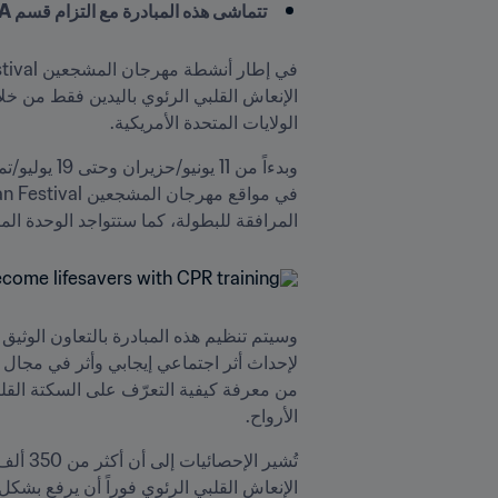
تتماشى هذه المبادرة مع التزام قسم FIFA المعني بالشؤون الطبية بإطلاق برامج صحية تترك أثراً مستداماً بعد انتهاء البطولات
في إطار أنشطة مهرجان المشجعين FIFA Fan Festival™ خلال 
الولايات المتحدة الأمريكية.
المرافقة للبطولة، كما ستتواجد الوحدة المتنقلة
الأرواح.
الإنعاش القلبي الرئوي فوراً أن يرفع بشكل