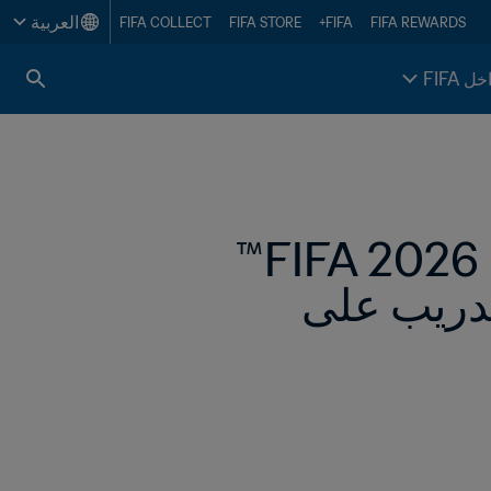
العربية
FIFA COLLECT
FIFA STORE
FIFA+
FIFA REWARDS
خل FIFA
مهرجان FIFA Fan Festival في كأس العالم FIFA 2026™ 
يُمكّن الأشخاص من إنقاذ الأرواح من خلال التدريب على 