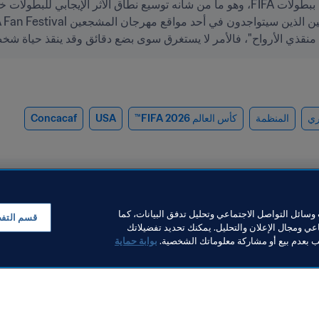
مة منقذي الأرواح"، فالأمر لا يستغرق سوى بضع دقائق وقد ينقذ حياة شخص
ري
المنظمة
كأس العالم 2026 FIFA™
USA
Concacaf
سائل التواصل الاجتماعي وتحليل تدفق البيانات، كما
قسم التف
ي ومجال الإعلان والتحليل. يمكنك تحديد تفضيلاتك
لب بعدم بيع أو مشاركة معلوماتك الشخصية.
بوابة حماية
منظمة
كرة القدم للسيدات
برازيل تفتتح مركزين إقليميين
تطوير كرة القد