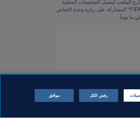
مستدام في مجالي الصحة والعافية مرتبط ببطولات FIFA، وهو ما من شأنه توسيع نطاق الأثر الإيجابي للبطولات خارج الملعب ليشمل المجتمعات المحلية 
حول العالم. هذا ويحثّ FIFA كافة المشجعين الذين سيتواجدون في أحد مواقع مهرجان المشجعين FIFA Fan Festival™ المشاركة على زيارة وحدة الإنعاش 
 ما يوماً.
ضيلات
رفض الكل
موافق
المنظمة
م للسيدات
قيادة FIFA تعقد اجتماعاً بنّاءً