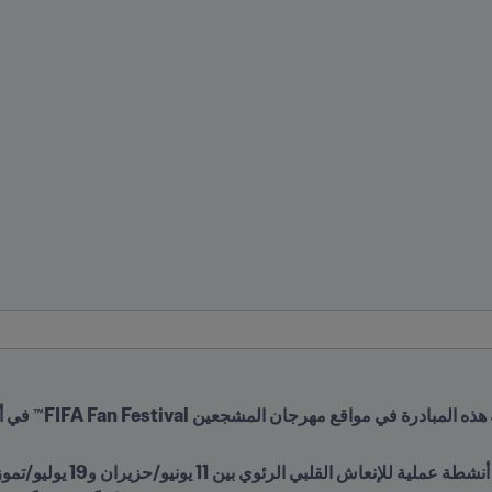
ين 11 يونيو/حزيران و19 يوليو/تموز ليُصبحوا قادرين على إنقاذ حياة الآخرين