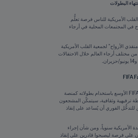
، سيُتيح FIFA وجمعية القلب الأمريكية للناس فرصة تعلُّم 
الإنعاش القلبي الرئوي باليدين فقط من خلال نشاط تفاعلي مُصمّم للمساعَدة في بناء الثقة والجاهزية لإنقاذ الأرواح في المجتمعات المحلية في أرجاء 
وبدءاً من 11 يونيو/حزيران وحتى 19 يوليو/تموز، ستتواجد وحدة الإنعاش القلبي الرئوي المتنقلة التابعة لمبادرة "أمة منقذي الأرواح" لجمعية القلب الأمريكية 
في مواقع مهرجان المشجعين FIFA Fan Festival™ في أتلانتا ودالاس وفيلادلفيا، حيث ستُرحِّب بآلاف المشجّعين من مختلف أرجاء العالم خلال الاحتفالات 
وسيتم تنظيم هذه المبادرة بالتعاون الوثيق مع شعبة FIFA الفرعية المعنية بالشؤون الطبية، وهو ما يعكس التزام FIFA الأوسع باستخدام بطولاته كمنصة 
لإحداث أثر اجتماعي إيجابي وأثر في مجال الصحة العامة. وبالإضافة إلى الاستمتاع بالبث المباشر للمباريات وبأنشطة ترفيهية وثقافية، سيتمكّن المشجعون 
من معرفة كيفية التعرّف على السكتة القلبية، والتدرّب على الإنعاش القلبي الرئوي باليدين فقط، وفهم كيف يُمكن للتدخُّل الفوري أن يُساعد على إنقاذ 
تُشير الإحصائيات إلى أن أكثر من 350 ألف شخص يتعرَّضون لسكتات قلبية خارج المستشفيات في الولايات المتحدة الأمريكية سنوياً، ومن شأن إجراء 
، سيحصل المشجعون على فرصة ليصبحوا قادرين على إنقاذ 