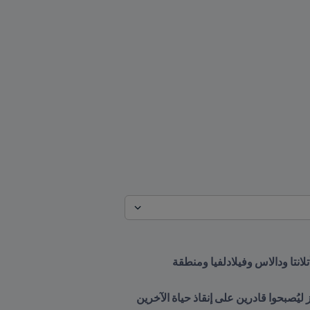
سيُطلق FIFA وجمعية القلب الأمريكية هذه المبادرة في مواقع مهرجان المشجعين FIFA Fan Festival™ في أتلانتا ودالاس وفيلادلفيا ومنطقة 