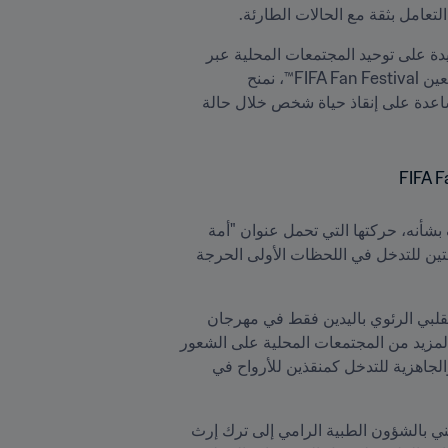
وعن هذه المبادرة، قال الدكتور أندرو ماسي، مدير قسم FIFA المعني بالشؤون الطبية "تتمتّع كرة القدم بقدرة فريدة على توحيد المجتمعات المحلية عبر 
الثقافات والأجيال. ومن خلال إدراج التدريب على الإنعاش القلبي الرئوي باليدين فقط ضمن تجربة مهرجان المشجعين FIFA Fan Festival™، نمنح 
المشجعين فرصة الخروج من البطولة بأكثر من مجرَّد ذكريات، إذ سيتمكنون من المغادرة وهم يتحلّون بالثقة للمساعدة على إنقاذ حياة شخص خلال حالة 
وللمرة الأولى في فعالية يُنظّمها FIFA، ستُطلق جمعية القلب الأمريكية، الرائدة عالمياً في علوم الإنعاش والتثقيف بشأنه، حركتها التي تحمل عنوان "أمة 
منقذي الأرواح". ويُركّز عمل المنظمة على زيادة الوعي العام وتزويد المزيد من الأشخاص بالمعرفة والقناعة اللازمتين للتدخل في اللحظات الأولى الحرجة 
من جهتها، قالت نانسي براون، الرئيسة التنفيذية لجمعية القلب الأمريكية "من خلال تقديم التدريب على الإنعاش القلبي الرئوي باليدين فقط في مهرجان 
المشجعين FIFA Fan Festival™، سيتمكّن آلاف الأشخاص من الانضمام إلى حركة ’أمة منقذي الأرواح‘ ومساعدة المزيد من المجتمعات المحلية على الشعور 
بالجاهزية للتدخل عندما تكون كل ثانية مهمة. ونحن ملتزمون بضمان تدريب المزيد من الأشخاص، وتحلّيهم بالثقة والجاهزية للتدخل كمنقذين للأرواح في 
ويأتي هذا البرنامج المنفَّذ في مهرجان المشجعين FIFA Fan Festival™ في إطار النهج المتواصل لقسم FIFA المعني بالشؤون الطبية الرامي إلى ترك إرث 