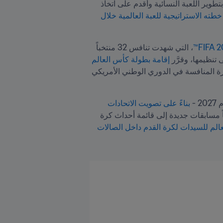
 وشرع في تنفيذها منذ عام 2018، حيث أظهر باستمرار التزامه بتطوير اللعبة النسائية وأقدم على اتخاذ 
خطته الاستراتيجية للعبة العالمية خلال 
، التي شهدت تنافس 32 منتخباً 
 إقامة بطولة كأس العالم 
. من جهتها، حرصت المفوضة بيرمان على توسيع دائرة المنافسة في الدوري الوطني الأمريكي 
بناءً على تصويت الاتحادات 
، بينما سيضيف FIFA قريباً مسابقات جديدة إلى قائمة أحداث كرة 
بطولة كأس العالم للسيدات لكرة القدم داخل الصالات 