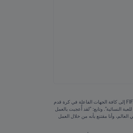
“وفي هذا الصدد، قال الأمين العام لـFIFA: "لقد استمتعتُ كثيراً بمقابلة المفوضة بيرمان، إذ من المهم أن يستمع FIFA إلى كافة الجهات الفاعلة في كرة قدم 
السيدات وأن يعمل مع جميع الأطراف المعنية جنباً إلى جنب لإيجاد الحلول الكفيلة بتحقيق النمو الصحي والمتوازن للعبة النسائية". وتابع: "لقد أُعجبت بالعمل 
الذي يقوم به الدوري الوطني الأمريكي لكرة قدم السيدات وبمستوى خبرته باعتباره أحد أنجح الدوريات النسائية في العالم، وأنا مقتنع بأنه من خلال العمل 