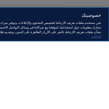
خصوصيتك
نحن نستخدم ملفات تعريف الارتباط لتخصيص المحتوى والإعلانات، وتوفير ميزات و
نشارك معلومات حول استخدامك لموقعنا مع شركائنا في وسائل التواصل الاجتماع
كرة القدم للسيدات
بشأن ملفات تعريف الارتباط بالنقر على الأزرار الظاهرة على اليمين، وتقديم ط
البيانات
كرة القدم للسيدات
كر
كرة القدم للسيدات
تط
(يو
6 أغسطس 2026