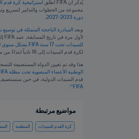
يُذكر أن FIFA أطلق 
استراتيجية كرة قدم ا
مجموعة من الخطوات والتدابير لتسريع وتيرة هذ
دورة 2023-2027
.
وبعد
 المبادرة الناجحة المتمثلة في توسيع نطاق
لأول مرة في تاريخ المسابقة، عمد FIFA إلى توسيع مجال المشاركة في جميع مسابقات السيدات التي يشرف على تنظيمها، وقرَّر
للسيدات تحت 17 سنة FIFA بشكل سنوي ابتداءً من هذا العام
لكرة قدم السيدات إلى 16 نادياً ابتداءً من موسم 2026.
هذا وقد تم تعيين الدولة المستضيفة للنسخة القادمة من كأس العالم
الوطنية الأعضاء المنضوية تحت مظلة FIFA خلال كونغرس FIFA المنعقد العام الماضي
قدم السيدات الدولية، في حين ستستضيف ا
.
FIFA™
مواضيع مرتبطة
كرة القدم للسيدات
المنظمة
المن