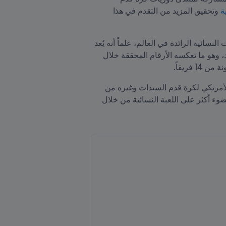
ة
 وتحقيق المزيد من التقدم في هذا 
يُذكر أن الدوري الوطني الأمريكي لكرة قدم السيدات تأسَّس عام 2012، ليفرض نفسه منذ ذلك كواحد من الدوريات النسائية الرائدة في العالم، علماً أنه يُعد 
بمثابة المنصة الرئيسية لكرة قدم السيدات على صعيد النخبة في الولايات المتحدة، حيث عزز شعبيته بشكل متزايد، وهو ما تعكسه الأرقام المحققة خلال 
خلال اجتماعه مع المفوضة بيرمان، تباحث غرافستروم حول فرص تعزيز تعاون FIFA الوثيق مع الدوري الوطني الأمريكي لكرة قدم السيدات وغيره من 
الدوريات، ورفع مستوى تأثير الدوريات النسائية، فضلاً عن مناقشة المسائل المتعلقة بجدولة المباريات وتسليط الضوء أكثر على اللعبة النسائية من خلال 