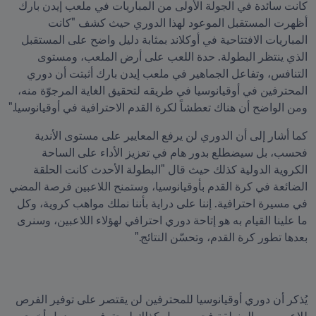
كانت سائدة في الجولة الأولى من المباريات في ملعب إيدن بارك 
أظهرت المستقبل الموعود لهذا الدوري حيث كشف "كانت 
المباريات الافتتاحية في أوكلاند بمثابة دليل واضح على المستقبل 
الذي ينتظر البطولة. حدة اللعب على أرض الملعب، ومستوى 
التنافس، وتفاعل الجماهير في ملعب إيدن بارك أثبتت أن دوري 
المحترفين في أوقيانوسيا في طريقه لتحقيق الغاية المرجوّة منه، 
ومن الواضح أن هناك تعطشاً لكرة القدم الاحترافية في أوقيانوسيا."
كما أشار إلى أن الدوري لن يرفع المعايير على مستوى الأندية 
فحسب، بل سيضطلع بدور هام في تعزيز الأداء على الساحة 
الكروية الدولية كذلك حيث قال "البطولة الأحدث كانت الحلقة 
الضائعة في كرة القدم بأوقيانوسيا، وستمنح اللاعبين فرصة المضي 
في مسيرة احترافية. إننا على دراية بأننا نملك مواهب كروية، وكل 
ما علينا القيام به هو إتاحة دوري احترافي لهؤلاء اللاعبين، وسنرى 
بعدها تطور كرة القدم، وتحسّن النتائج."
يُذكر أن دوري أوقيانوسيا للمحترفين لن يقتصر على توفير الفرص 