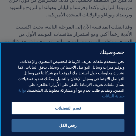
للاعبين من المنطقة فحسب، بل كذلك لمحترفين من دول أخرى 
من بينها البرازيل وكندا وفرنسا واليابان وهولندا والنروج والسويد 
وترينيداد وتوباغو والولايات المتحدة الأمريكية.
وقد انتقلت المنافسة الآن إلى المرحلة التالية، بحيث اكتسبت 
الأندية زخماً أكبر. ومع استمرار منافسات الموسم الأول من 
الدوري، ستظهر المزيد من المواهب الصاعد، مع ما يترافق ذلك من 
نهوض بالمعايير الاحترافية، وتعزيز مكانة الدوري كمنصة جديد 
خصوصيتك
لتطوير كرة القدم في أوقيانوسيا.
نحن نستخدم ملفات تعريف الارتباط لتخصيص المحتوى والإعلانات،
وتوفير ميزات وسائل التواصل الاجتماعي وتحليل تدفق البيانات، كما
مواضيع مرتبطة
نشارك معلومات حول استخدامك لموقعنا مع شركائنا في وسائل
التواصل الاجتماعي ومجال الإعلان والتحليل. يمكنك تحديد تفضيلاتك
بشأن ملفات تعريف الارتباط بالنقر على الأزرار الظاهرة على
المنظمة
New Zealand
OFC
Fiji
Vanuatu
اليمين، وتقديم طلب بعدم بيع أو مشاركة معلوماتك الشخصية.
بوابة
حماية البيانات
قسم التفضيلات
رفض الكل