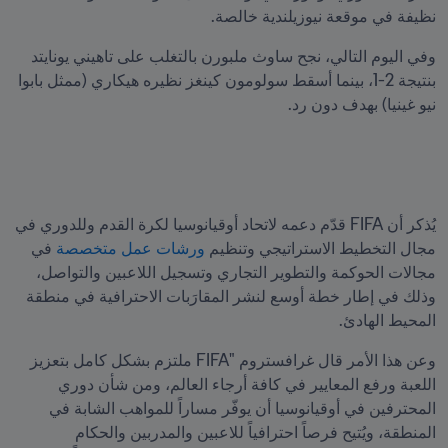
نظيفة في موقعة نيوزيلندية خالصة.
وفي اليوم التالي، نجح ساوث ملبورن بالتغلب على تاهيني يونايتد 
بنتيجة 2-1، بينما أسقط سولومون كينغز نظيره هيكاري (ممثل بابوا 
نيو غينيا) بهدف دون رد.
يُذكر أن FIFA قدّم دعمه لاتحاد أوقيانوسيا لكرة القدم وللدوري في 
مجال التخطيط الاستراتيجي وتنظيم 
ورشات عمل متخصصة 
في 
مجالات الحوكمة والتطوير التجاري وتسجيل اللاعبين والتواصل، 
وذلك في إطار خطة أوسع لنشر المقارَبات الاحترافية في منطقة 
المحيط الهادئ.
وعن هذا الأمر قال غرافستروم "FIFA ملتزم بشكل كامل بتعزيز 
اللعبة ورفع المعايير في كافة أرجاء العالم، ومن شأن دوري 
المحترفين في أوقيانوسيا أن يوفّر مساراً للمواهب الشابة في 
المنطقة، ويُتيح فرصاً احترافياً للاعبين والمدربين والحكام 