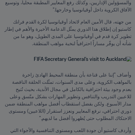
والمسؤولين الإداريين، وكذلك رفع المعايير المطبقة محلياً، وتوسيع 
الآفاق الكروية داخل أوقيانوسيا وخارجها."
من جهته، قال الأمين العام لاتحاد أوقيانوسيا لكرة القدم فرانك 
كاستيو إن إطلاق هذا الدوري يمثّل الدعامة الأخيرة والأهم في إطار 
تطوير كرة قدم في أوقيانوسيا على المدى الطويل، وهو ما من 
شأنه أن يوفّر مساراً احترافياً لنخبة مواهب المنطقة.
وأضاف "إننا على قناعة بأن منطقة المحيط الهادئ زاخرة 
بالمواهب الكروية، وعلى مدى السنوات، تمثّلت الحلقة الناقصة 
بعدم وجود بيئة احترافية بالكامل في مجال الأندية، بحيث تُتيح 
للاعبين التدريب والتنافس وتطوير المهارات بشكل متّسق وعلى 
مدار الأسبوع. ولكن بفضل استقطاب أفضل مواهب المنطقة ضمن 
دوري احترافي، نرفع المعايير ونعزز استقرار (اللاعبين) ومستوى 
الاحتكاك المطلوب حتى يُظهروا أفضل ما لديهم."
وأردف كاستيو أن جودة اللعب ومستوى التنافسية والأجواء التي 