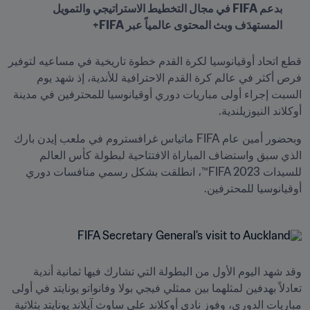
بدعم FIFA في مجال التخطيط الاستراتيجي والتمويل 
المستهدَف وبث المحتوى عالمياً عبر FIFA+
قطع اتحاد أوقيانوسيا لكرة القدم خطوة تاريخية في مساعيه لتوفير 
فرص أكثر في عالم كرة القدم الاحترافية للأندية، إذ شهد يوم 
السبت إجراء أولى مباريات دوري أوقيانوسيا للمحترفين في مدينة 
أوكلاند النيوزيلندية.
وبحضور أمين عام FIFA ماتياس غرافستروم في ملعب إيدن بارك 
الذي سبق واستضاف المباراة الافتتاحية لبطولة كأس العالم 
للسيدات FIFA 2023™، انطلقت بشكل رسمي منافسات دوري 
أوقيانوسيا للمحترفين.
وقد شهد اليوم الأول من البطولة التي تشارك فيها ثمانية أندية 
تعادلاً بهدفين لمثلهما بين ممثلي فيجي بولا وفانواتو يونايتد في أولى 
مباريات الدوري، وفوز نادي أوكلاند على ساوث آيلاند يونايتد بثلاثية 