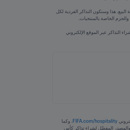
تبدأ أسعار التذاكر من 60 دولاراً أمريكياً لمباريات مرحلة المجموعات لكأس العالم 2026 FIFA™ عند انطلاق عملية البيع. هذا وستكون التذاكر الفردية لكل 
ء التذاكر عبر الموقع الإلكتروني 
تروني 
FIFA.com/hospitality
. وكما 
 حصراً، وهو الموقع الرسمي والمصدر المفضّل لشراء تذاكر كأس 