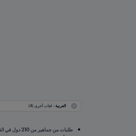
العربية
 - لغات أخرى (4)
طلبات من جماهير من 210 دول في القرعة الخاصة بمرحلة البيع المسبق لحاملي بطاقات Visa