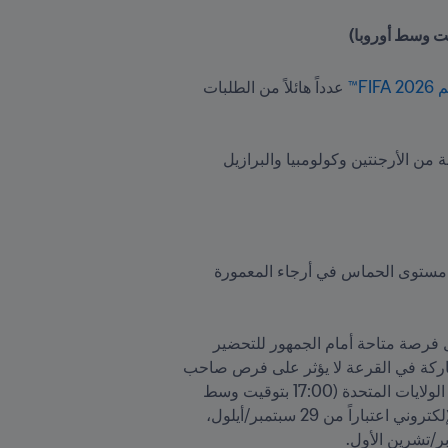
FI™
 عدداً هائلاً من الطلبات 
وكان الإقبال الأكبر من الجماهير في الدول التالية: الولايات المتحدة الأمريكية والمكسيك وكندا، ويليهم عشاق اللعبة من الأرجنتين وكولومبيا والبرازيل 
وفي هذا الصدد، قال هيمو شيرجي، الرئيس التنفيذي لعمليات البطولة: "يُشكِّل العدد الكبير من الطلبات دليلاً على مستوى الحماس في أرجاء المعمورة 
وتُعتبر القرعة الخاصة بمرحلة البيع المسبق لحاملي بطاقات Visa المرحلة الأولى في مبيعات تذاكر البطولة، وأول فرصة متاحة أمام الجمهور للتحضير 
 على الإطلاق. كما يجب التنويه إلى أن توقيت إرسال طلب المشاركة في القرعة لا يؤثر على فرص صاحب 
الطلب في النجاح، مع العلم أن هذه المرحلة مستمرة حتى تاريخ 19 سبتمبر/أيلول في الساعة 11:00 بتوقيت شرق الولايات المتحدة (17:00 بتوقيت وسط 
أوروبا)، إذ سيتم اختيار الفائزين من خلال عملية سحب عشوائي، على أن يتم إخطارهم بنتيجة القرعة عبر البريد الإلكتروني اعتباراً من 29 سبتمبر/أيلول، 