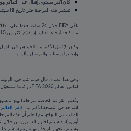
كان أكبر مستوى إقبال على التذاكر مِن 
تستمر هذه المرحلة حتى تاريخ 19 سبتمبر/أيلول في الساعة 11:00 بتوقيت شرق الولايات المتحدة (17:00 بتوقيت وسط أوروبا)
تلقّى FIFA خلال 24 ساعة فقط على انطلاق مرحلة البيع المسبق لحاملي بطاقات Visa الخاصة بتذاكر 
وإنجلترا وإسبانيا والبرتغال وألمانيا.
للتواجد في النسخة الأكبر من 
كأس العالم FIFA™