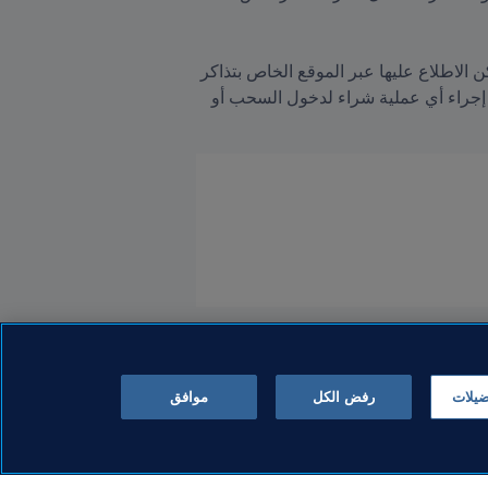
يُذكر أن القرعة الخاصة بمرحلة البيع المسبق لحاملي بطاقات Visa تخضع للقواعد الرسمية ذات الصلة، والتي يمكن الاطلاع عليها عبر الموقع الخاص بتذاكر 
. إذ يجب أن يكون عمر المشجعين الراغبين في المشاركة 18 عاماً أو أكثر، ولا يُشترط إجراء أي عملية شراء لدخول السحب أو 
ضيلات
رفض الكل
موافق