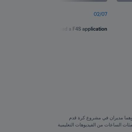
02
/
07
Local coaches download a F4S application
على مدى ثلاثة أيام، تلقى الحضور عروضاً تقديمية متنوعة، قدّمت إحداها ألكسندرا هويت وأنتونيو بيونانو سانشيز، وهما مديران في مشروع كرة قدم 
المدارس، واستعرضا للحضور التطبيق الخاص بالبرنامج والذي تمت ترجمته للغة التايلندية، ليكون بمثابة أداء تضمّ مئات الساعات من الفيديوهات التعليمية 