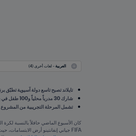
العربية
 - لغات أخرى (4)
تايلاند تصبح تاسع دولة آسيوية تطبّق ب
شارك 30 مدرباً محلياً و100 طفل في برنامج مكثف على مدى ثلاثة أيام
تشمل المرحلة التجريبية من المشروع 60 مدرسة من 4 مناطق 

كان الأسبوع الماضي حافلاً بالنسبة لكرة الق
FIFA جياني إنفانتينو أرض الابتسامات، حيث عاين بنفسه تقدّم الأعمال في 