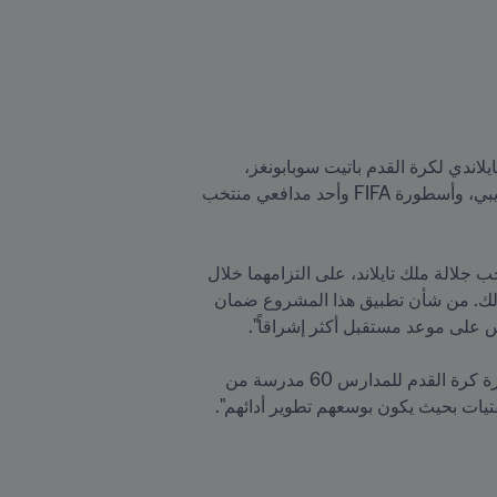
يشرف على المشروع ثلاثة خبراء من FIFA، كما حضر حفل الإطلاق لتقيم الدعم والمشورة الأمين العام للاتحاد التايلاندي لكرة القدم باتيت سوبابونغز، 
والمدير العام لقسم التربية البدنية الدكتور نيوات ليمسوكنيرون، ومديرة مشروع كرة القدم للمدارس فاتيماتا سيديبي، وأسطورة FIFA وأحد مدافعي منتخب 
وخلال كلمتها الافتتاحية، توجّهت سيديبي بالشكر إلى رئيس الاتحاد التايلندي لكرة القدم، والرعاية الكريمة من صاحب جلالة ملك تايلاند، على التزامهما خلال 
الأشهر الأخيرة للإعداد لإطلاق البرنامج: "أشكركم على التزامكم لا في تحقيق أحلامنا فحسب، بل أحلام أطفالنا كذلك. من شأن تطبيق هذا المشروع ضمان 
أما المدير الفني للاتحاد التايلندي للعبة، كارليس روماغوسا، فقد وضع آمالاً كبيرة على المشروع: "تشارك في مبادرة كرة القدم للمدارس 60 مدرسة من 
والفتيات بحيث يكون بوسعهم تطوير أدائهم".