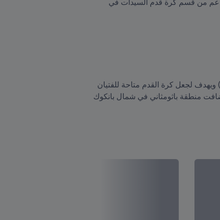
 دورة للحصول على شهادة الاتحاد الآسيوي لكرة القدم من المستوى A، وذلك بدعم من قسم كرة قدم السيدات في 
انطلق برنامج "كرة القدم للمدارس" عام 2019 بالتعاون مع منظمة الأمم المتحدة للتربية والعلم والثقافة (يونسكو) ويهدف لجعل كرة القدم متاحة للفتيان 
والفتيات في أرجاء العالم من خلال دمج أنشطة كروية في النظام التعليمي. وبين 20 و22 يناير/كانون الثاني، استضافت منطقة باثومثاني في شمال بانكوك 