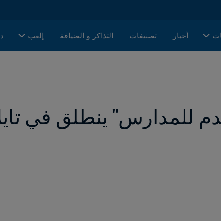
ات
أخبار
تصنيفات
التذاكر و الضيافة
إلعب
دا
م للمدارس" ينطلق في تايلا