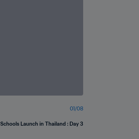
01
/
08
r Schools Launch in Thailand : Day 3