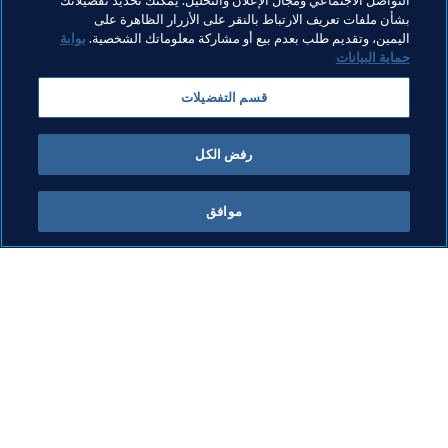
التواصل الاجتماعي ومجال الإعلان والتحليل. يمكنك تحديد تفضيلاتك
بشأن ملفات تعريف الارتباط بالنقر على الأزرار الظاهرة على
اليمين، وتقديم طلب بعدم بيع أو مشاركة معلوماتك الشخصية.
بوابة
حماية البيانات
قسم التفضيلات
رفض الكل
آخر تحديث
:
الخميس، 8 ديسمبر 2022 في 10:00 ص
موافق
ما يقوم به FIFA
كل الأخبار
الشؤون القانونية
كل الأخبار
نظام الانتقالات
التقارير والوثائق
كرة القدم للسيدات
مؤسسة FIFA