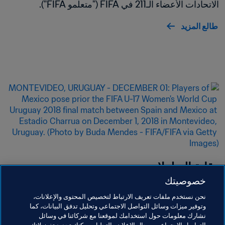
الاتحادات الأعضاء الـ211 في FIFA ("متعلمو FIFA").
طالع المزيد
وقاية البطولات
خصوصيتك
يلتزم FIFA بتقديم مسابقاته في بيئة آمنة وداعمة خالية 
نحن نستخدم ملفات تعريف الارتباط لتخصيص المحتوى والإعلانات،
من جميع أشكال التحرش أو الإساءة أو الاستغلال.
وتوفير ميزات وسائل التواصل الاجتماعي وتحليل تدفق البيانات، كما
نشارك معلومات حول استخدامك لموقعنا مع شركائنا في وسائل
طالع المزيد