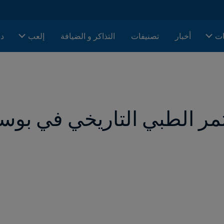
ات
أخبار
تصنيفات
التذاكر و الضيافة
إلعب
دا