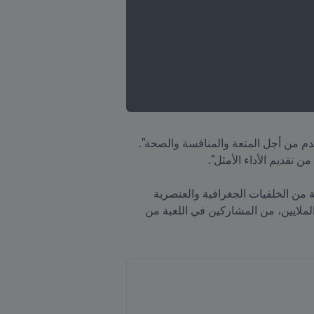
وشدد الدكتور ماسي على أن الصحة هي المفتاح للاستمتاع بكرة القدم على أي مستوى. وقال: "نحن نلعب كرة القدم من أجل المتعة والمنافسة والصحة". 
وأضاف: "(هذا المؤتمر) يجمع الأشخاص الذين يعملون في جميع أنحاء مجتمع طب كرة القدم، ويمتدون إلى مجموعة من الخلفيات الجغرافية والعنصرية 
والثقافية والمهنية المختلفة، من أجل الهدف المشترك المتمثل في تطوير طب كرة القدم وتحسين صحة ورفاهية الملايين، من المشاركين في اللعبة من 