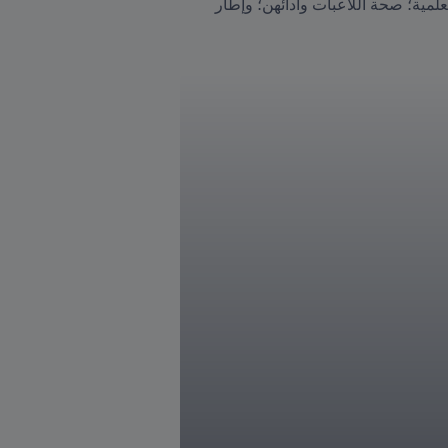
وشملت المواضيع التي تمت مناقشتها التزام FIFA برعاية اللاعبين والحاجة إلى تعزيز النقاش على أساس الأدلة العلمية؛ صحة اللاعبات وأدائهن؛ وإطار 