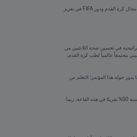
وركز المؤتمر الذي استمر يومين في بوسطن بالولايات المتحدة على أحدث الأبحاث العلمية والتطورات الطبية في مجال كرة القدم ودور FIFA في تعزيز 
“ وقال الدكتور أندرو ماسي، مدير الشؤون الطبية في FIFA "بخصوص الجانب الطبي في FIFA، تتمثل مهمتنا الإستراتيجية في تحسين صحة اللاعبين من 
خلال وضع معايير في الرعاية السريرية والحوكمة، ونريد أن تكون هذه المعايير على أعلى مستوى ممكن. نريد أن نبني مجتمعاً عالمياً لطب كرة القدم، 
"نريد أن نكون قادرين على تسهيل وإجراء البحوث المؤثرة. والبحث يكون مفيدًا فقط إذا تعلمنا شيئًا منه، وهذا هو ما يدور حوله هذا المؤتمر؛ التعلم من 
"نريد تعزيز المساواة والتنوع في الوصول إلى المعرفة الطبية المتعلقة بكرة القدم. و...رؤية تمثيل حضور المرأة بنسبة 50% تقريبًا في هذه القاعة، ربما 