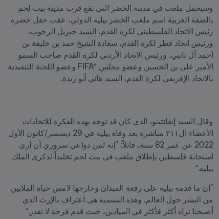
وسيحمل ملعب في مدينة الخضر التي تقع قرب مدينة بيت لحم 
بالضفة الغربية اسم ملعب الخضر بيليه الدولي، عقب حفل حضره 
رئيس الاتحاد الفلسطيني لكرة القدم، السيد جبريل الرجوب، 
ورئيس اتحاد قطر لكرة القدم، سعادة الشيخ حمد بن خليفة بن 
أحمد آل ثانيي، ورئيس الاتحاد الأردني لكرة القدم صاحب السمو 
الأمير علي بن الحسين وعضو مجلس °FIFA وعضو اللجنة التنفيذية 
بالاتحاد الإفريقي لكرة القدم، السيد هاني أبو ريدة. 
وقال السيد إنفانتينو، الذي كان قد توجه بهذه الفكرة للاتحادات 
الأعضاء ال٢١١ مباشرة بعد وفاة بيليه في 29 ديسمبر/كانون الأول 
2022 عن عمر 82 سنة، قائلاً: ”إنه لمن دواعي سروري أن أرى 
استجابة فلسطين بإطلاق ملعب في بيت لحم تخليداً لذكرى الملك 
بيليه.“
”إن ما قدمه بيليه على رقعة الميدان وخارجها لامس حياة الملايين 
من البشر حول العالم. وهذه التسمية هي اعتراف بالإرث الذي 
أصبحنا نراه أكثر فأكثر في الميادين، حيث قدم فرحة لا تقدر.“