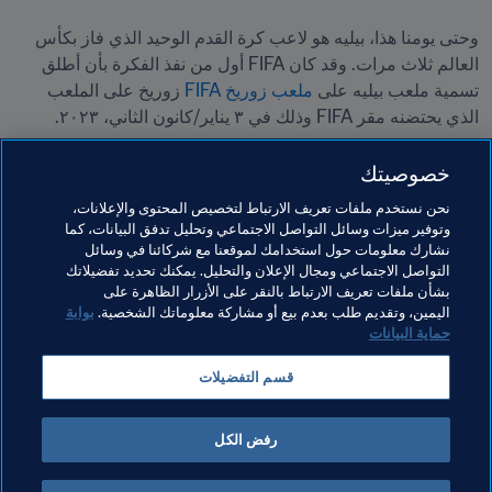
وحتى يومنا هذا، بيليه هو لاعب كرة القدم الوحيد الذي فاز بكأس 
العالم ثلاث مرات. وقد كان FIFA أول من نفذ الفكرة بأن أطلق 
تسمية ملعب بيليه على 
ملعب زوريخ FIFA
 زوريخ على الملعب 
الذي يحتضنه مقر FIFA وذلك في ٣ يناير/كانون الثاني، ٢٠٢٣.
واليوم صارت فلسطين من بين البلدان التي استجابت للنداء، ومنهم 
خصوصيتك
المالديف 
و
كابو فيردي
 و
غينيا بيساو 
ورواندا
وكولومبيا 
و
كزاخستان
نحن نستخدم ملفات تعريف الارتباط لتخصيص المحتوى والإعلانات،
وبنما.
وتوفير ميزات وسائل التواصل الاجتماعي وتحليل تدفق البيانات، كما
نشارك معلومات حول استخدامك لموقعنا مع شركائنا في وسائل
التواصل الاجتماعي ومجال الإعلان والتحليل. يمكنك تحديد تفضيلاتك
بشأن ملفات تعريف الارتباط بالنقر على الأزرار الظاهرة على
مواضيع مرتبطة
اليمين، وتقديم طلب بعدم بيع أو مشاركة معلوماتك الشخصية.
بوابة
حماية البيانات
الرئيس
الاتحادات الأعضاء
المنظمة
Palestine
قسم التفضيلات
CONMEBOL
Brazil
AFC
رفض الكل