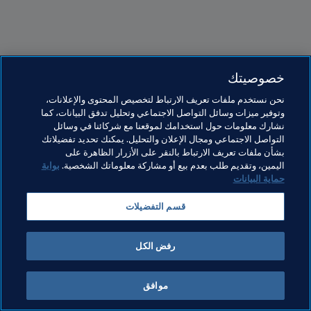
خصوصيتك
مواضيع مرتبطة
نحن نستخدم ملفات تعريف الارتباط لتخصيص المحتوى والإعلانات،
وتوفير ميزات وسائل التواصل الاجتماعي وتحليل تدفق البيانات، كما
نشارك معلومات حول استخدامك لموقعنا مع شركائنا في وسائل
برنامج FIFA Forward
الاتحادات الأعضاء
المنظمة
التواصل الاجتماعي ومجال الإعلان والتحليل. يمكنك تحديد تفضيلاتك
بشأن ملفات تعريف الارتباط بالنقر على الأزرار الظاهرة على
Concacaf
Bahamas
اليمين، وتقديم طلب بعدم بيع أو مشاركة معلوماتك الشخصية.
بوابة
حماية البيانات
قسم التفضيلات
رفض الكل
الاتحادات الأعضاء
موافق