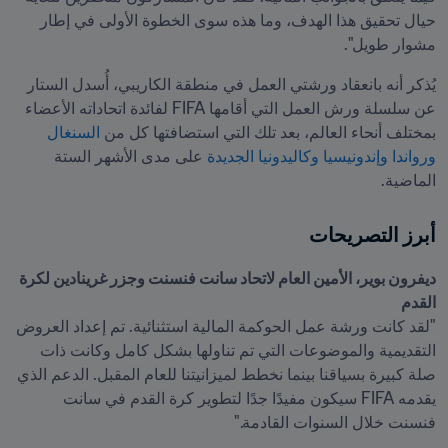
حيال تحقيق هذا الهدف، وما هذه سوى الخطوة الأولى في إطار 
مشوار طويل".
يُذكر أنه بانعقاد ورشتي العمل في منطقة الكاريبي، أُسدل الستار 
عن سلسلة ورش العمل التي أقامها FIFA لفائدة اتحاداته الأعضاء 
بمختلف أنحاء العالم، بعد تلك التي استضافتها كل من 
السنغال
ورواندا
وإندونيسيا
وكاليدونيا الجديدة
 على مدى الأشهر الستة 
الماضية.
أبرز التصريحات
ديفرون بوير، الأمين العام لاتحاد سانت فنسنت وجزر غرينادين لكرة 
القدم

"لقد كانت ورشة عمل الحوكمة المالية استثنائية. تم إعداد العروض 
التقديمية والموضوعات التي تم تناولها بشكل كامل وكانت ذات 
صلة كبيرة بسياقنا بينما نخطط لميزانيتنا للعام المقبل. الدعم الذي 
يقدمه FIFA سيكون مفيدًا جدًا لتطوير كرة القدم في سانت 