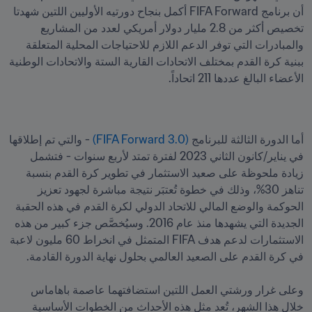
أن برنامج FIFA Forward أكمل بنجاح دورتيه الأوليين اللتين شهدتا 
تخصيص أكثر من 2.8 مليار دولار أمريكي لعدد من المشاريع 
والمبادرات التي توفر الدعم اللازم للاحتياجات المحلية المتعلقة 
ببنية كرة القدم بمختلف الاتحادات القارية الستة والاتحادات الوطنية 
الأعضاء البالغ عددها 211 اتحاداً.  
أما الدورة الثالثة للبرنامج 
(FIFA Forward 3.0)
 - والتي تم إطلاقها 
في يناير/كانون الثاني 2023 لفترة تمتد لأربع سنوات - فتشمل 
زيادة ملحوظة على صعيد الاستثمار في تطوير كرة القدم بنسبة 
تناهز 30%، وذلك في خطوة تُعتبَر نتيجة مباشرة لجهود تعزيز 
الحوكمة والوضع المالي للاتحاد الدولي لكرة القدم في هذه الحقبة 
الجديدة التي يشهدها منذ عام 2016. وسيُخصَّص جزء كبير من هذه 
الاستثمارات لدعم هدف FIFA المتمثل في انخراط 60 مليون لاعبة 
وعلى غرار ورشتي العمل اللتين استضافتهما عاصمة باهاماس 
خلال هذا الشهر، تُعد مثل هذه الأحداث من الخطوات الأساسية 