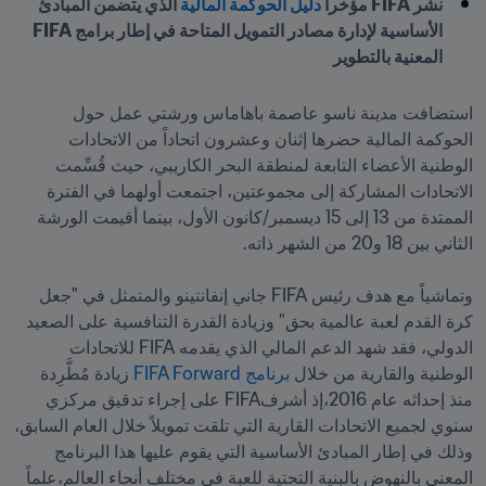
نشر FIFA مؤخراً 
دليل الحوكمة المالية
 الذي يتضمن المبادئ 
الأساسية لإدارة مصادر التمويل المتاحة في إطار برامج FIFA 
المعنية بالتطوير 
استضافت مدينة ناسو عاصمة باهاماس ورشتي عمل حول 
الحوكمة المالية حضرها إثنان وعشرون اتحاداً من الاتحادات 
الوطنية الأعضاء التابعة لمنطقة البحر الكاريبي، حيث قُسِّمت 
الاتحادات المشاركة إلى مجموعتين، اجتمعت أولهما في الفترة 
الممتدة من 13 إلى 15 ديسمبر/كانون الأول، بينما أقيمت الورشة 
وتماشياً مع هدف رئيس FIFA جاني إنفانتينو والمتمثل في "جعل 
كرة القدم لعبة عالمية بحق" وزيادة القدرة التنافسية على الصعيد 
الدولي، فقد شهد الدعم المالي الذي يقدمه FIFA للاتحادات 
الوطنية والقارية من خلال 
برنامج FIFA Forward
 زيادة مُطَّرِدة 
منذ إحداثه عام 2016،إذ أشرفFIFA على إجراء تدقيق مركزي 
سنوي لجميع الاتحادات القارية التي تلقت تمويلاً خلال العام السابق، 
وذلك في إطار المبادئ الأساسية التي يقوم عليها هذا البرنامج 
المعني بالنهوض بالبنية التحتية للعبة في مختلف أنحاء العالم،علماً 