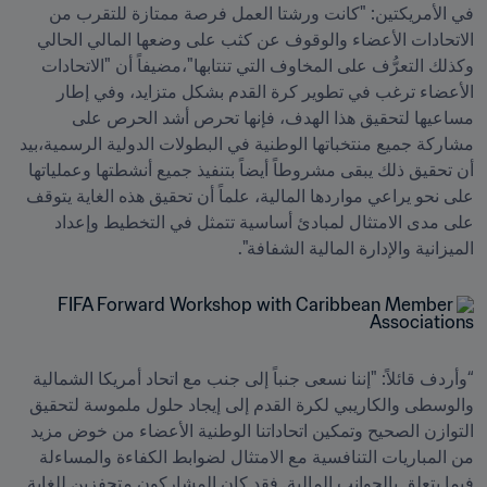
في الأمريكتين: "كانت ورشتا العمل فرصة ممتازة للتقرب من 
الاتحادات الأعضاء والوقوف عن كثب على وضعها المالي الحالي 
وكذلك التعرُّف على المخاوف التي تنتابها"،مضيفاً أن "الاتحادات 
الأعضاء ترغب في تطوير كرة القدم بشكل متزايد، وفي إطار 
مساعيها لتحقيق هذا الهدف، فإنها تحرص أشد الحرص على 
مشاركة جميع منتخباتها الوطنية في البطولات الدولية الرسمية،بيد 
أن تحقيق ذلك يبقى مشروطاً أيضاً بتنفيذ جميع أنشطتها وعملياتها 
على نحو يراعي مواردها المالية، علماً أن تحقيق هذه الغاية يتوقف 
على مدى الامتثال لمبادئ أساسية تتمثل في التخطيط وإعداد 
الميزانية والإدارة المالية الشفافة". 
“وأردف قائلاً: "إننا نسعى جنباً إلى جنب مع اتحاد أمريكا الشمالية 
والوسطى والكاريبي لكرة القدم إلى إيجاد حلول ملموسة لتحقيق 
التوازن الصحيح وتمكين اتحاداتنا الوطنية الأعضاء من خوض مزيد 
من المباريات التنافسية مع الامتثال لضوابط الكفاءة والمساءلة 
فيما يتعلق بالجوانب المالية. فقد كان المشاركون متحفزين للغاية 