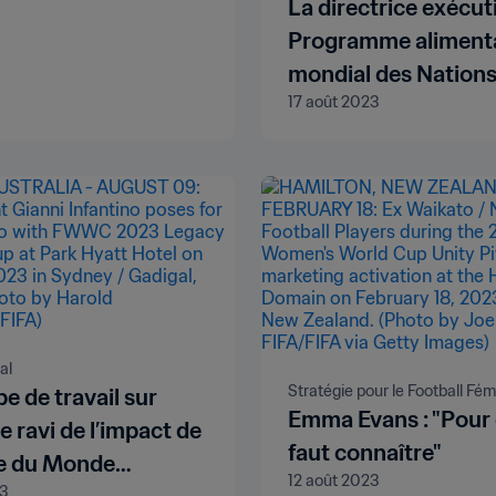
La directrice exécut
Programme aliment
mondial des Nations
17 août 2023
remercie la FIFA pou
engagement en faveu
lutte contre la fami
al
Stratégie pour le Football Fém
e de travail sur
Emma Evans : "Pour ê
ge ravi de l’impact de
faut connaître"
e du Monde
12 août 2023
23