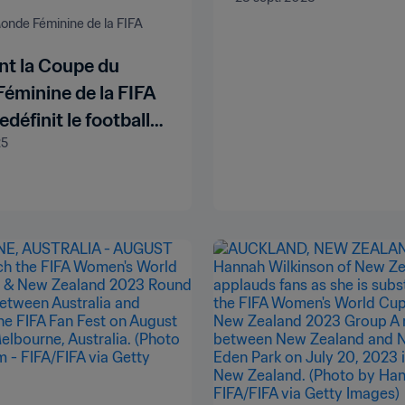
nde Féminine de la FIFA 
t la Coupe du
éminine de la FIFA
définit le football
25
alie et en Nouvelle-