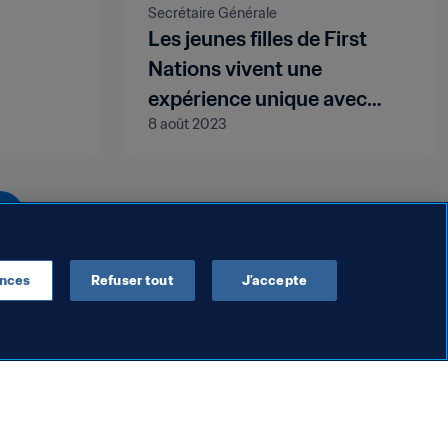
Secrétaire Générale
Les jeunes filles de First
Nations vivent une
expérience unique avec
8 août 2023
l'aide de la FIFA
ences
Refuser tout
J’accepte