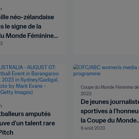
n
ille néo-zélandaise
s le signe de la
u Monde Féminine
23
FA™
Coupe du Monde Féminine de l
2023
De jeunes journalist
n
sportives à l’honneu
tballeurs amputés
la Coupe du Monde
uve d'un talent rare
9 août 2023
Féminine 2023
Pitch