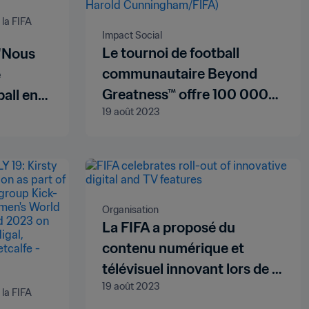
a FIFA 
Impact Social
Le tournoi de football
 "Nous
communautaire Beyond
e
Greatness™ offre 100 000
ball en
19 août 2023
dollars australiens à deux
organisations caritatives
Organisation
La FIFA a proposé du
contenu numérique et
télévisuel innovant lors de la
19 août 2023
Coupe du Monde Féminine
a FIFA 