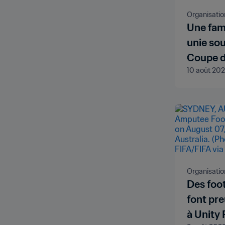
Organisatio
Une fam
unie sou
Coupe d
10 août 20
de la FI
Organisatio
Des foo
font pre
à Unity 