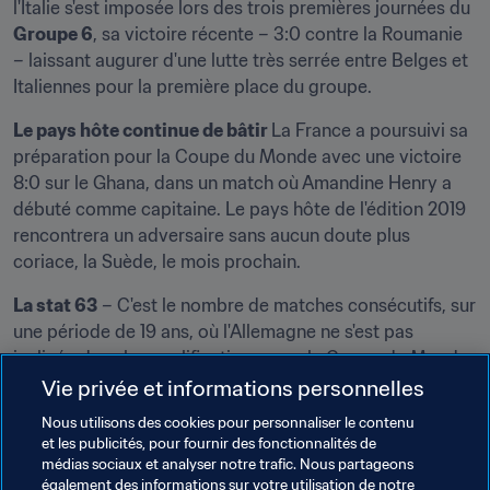
l'Italie s'est imposée lors des trois premières journées du 
Groupe 6
, sa victoire récente – 3:0 contre la Roumanie 
– laissant augurer d'une lutte très serrée entre Belges et 
Italiennes pour la première place du groupe.
Le pays hôte continue de bâtir 
La France a poursuivi sa 
préparation pour la Coupe du Monde avec une victoire 
8:0 sur le Ghana, dans un match où Amandine Henry a 
débuté comme capitaine. Le pays hôte de l'édition 2019 
rencontrera un adversaire sans aucun doute plus 
coriace, la Suède, le mois prochain.
La stat 63
 – C'est le nombre de matches consécutifs, sur 
une période de 19 ans, où l'Allemagne ne s'est pas 
inclinée dans les qualifications pour la Coupe du Monde 
ou l'UEFA EURO. Sa dernière défaite remontait à juin 
Vie privée et informations personnelles
1998, contre la Norvège.
Nous utilisons des cookies pour personnaliser le contenu
et les publicités, pour fournir des fonctionnalités de
médias sociaux et analyser notre trafic. Nous partageons
également des informations sur votre utilisation de notre