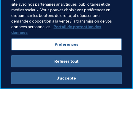
site avec nos partenaires analytiques, publicitaires et de
Thèmes en lien
médias sociaux. Vous pouvez choisir vos préférences en
cliquant sur les boutons de droite, et déposer une
demande d’opposition à la vente / la transmission de vos
Belgium
France
Germany
Iceland
Italy
données personnelles.
Portail de protection des
données
Netherlands
Norway
Portugal
Préférences
Republic of Ireland
Spain
Sweden
UEFA
Refuser tout
J’accepte
L’action de la FIFA
Visitez également
Juridique
Toutes les infos et 
tous les articles