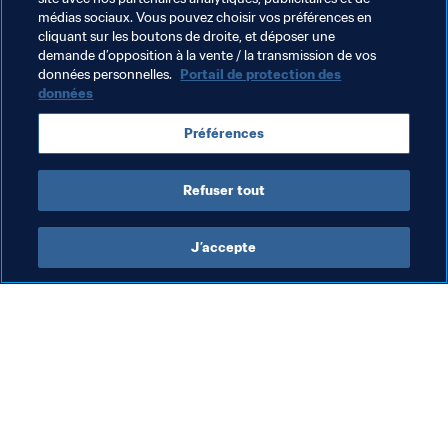
médias sociaux. Vous pouvez choisir vos préférences en
Concacaf
USA
DPR Korea
AFC
cliquant sur les boutons de droite, et déposer une
demande d’opposition à la vente / la transmission de vos
Saudi Arabia
Togo
CAF
Senegal
données personnelles.
Portail de protection des
données
Argentina
CONMEBOL
Peru
England
Préférences
Poland
Refuser tout
J’accepte
L’action de la FIFA
Visitez également
Juridique
Toutes les infos et 
tous les articles
Système de transfert