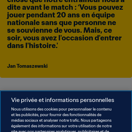
dite avant le match : ‘Vous pouvez 
jouer pendant 20 ans en équipe 
nationale sans que personne ne 
se souvienne de vous. Mais, ce 
soir, vous avez l'occasion d'entrer 
dans l'histoire.'
Jan Tomaszewski
Vie privée et informations personnelles
Thèmes en lien
Nous utilisons des cookies pour personnaliser le contenu
et les publicités, pour fournir des fonctionnalités de
Coupe du Monde de la FIFA, Qatar 2022
médias sociaux et analyser notre trafic. Nous partageons
également des informations sur votre utilisation de notre
Switzerland
UEFA
Italy
Panama
site avec nos partenaires analytiques, publicitaires et de