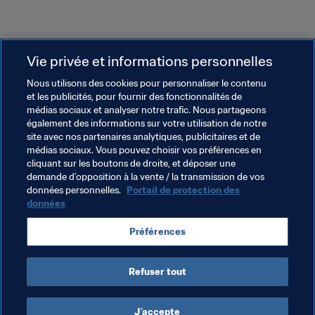
Vie privée et informations personnelles
Thèmes en lien
Nous utilisons des cookies pour personnaliser le contenu
et les publicités, pour fournir des fonctionnalités de
Germany
UEFA
Brazil
CONMEBOL
médias sociaux et analyser notre trafic. Nous partageons
également des informations sur votre utilisation de notre
Japan
AFC
Argentina
Korea Republic
site avec nos partenaires analytiques, publicitaires et de
médias sociaux. Vous pouvez choisir vos préférences en
South Africa
CAF
Mexico
Concacaf
cliquant sur les boutons de droite, et déposer une
demande d’opposition à la vente / la transmission de vos
New Zealand
OFC
Honduras
Romania
données personnelles.
Portail de protection des
données
Egypt
Spain
Australia
Côte d'Ivoire
Préférences
Saudi Arabia
Refuser tout
J’accepte