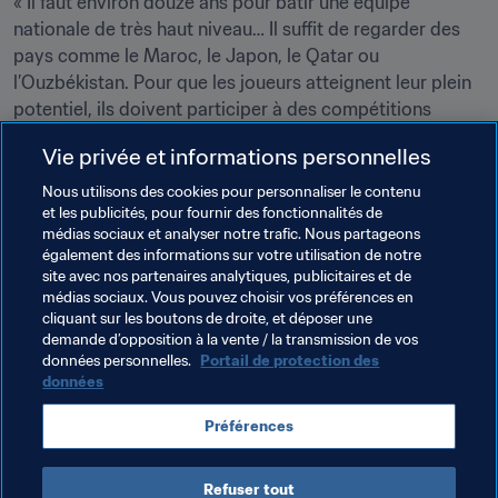
« Il faut environ douze ans pour bâtir une équipe 
nationale de très haut niveau… Il suffit de regarder des 
pays comme le Maroc, le Japon, le Qatar ou 
l’Ouzbékistan. Pour que les joueurs atteignent leur plein 
potentiel, ils doivent participer à des compétitions 
majeures, telles que la Coupe du Monde U-20, la Copa 
Vie privée et informations personnelles
América ou les qualifications pour la Coupe du Monde. 
C’est la voie que nous devons suivre aujourd’hui. »
Nous utilisons des cookies pour personnaliser le contenu
et les publicités, pour fournir des fonctionnalités de
médias sociaux et analyser notre trafic. Nous partageons
Thèmes en lien
également des informations sur votre utilisation de notre
site avec nos partenaires analytiques, publicitaires et de
médias sociaux. Vous pouvez choisir vos préférences en
FIFA Forward
Développement des talents
cliquant sur les boutons de droite, et déposer une
demande d’opposition à la vente / la transmission de vos
Organisation
Chile
CONMEBOL
données personnelles.
Portail de protection des
données
Préférences
Refuser tout