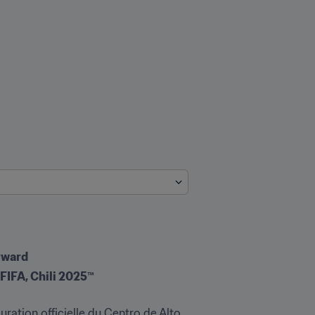
rward
 FIFA, Chili 2025™
ation officielle du Centro de Alto 