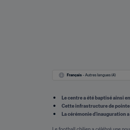
Français
 - Autres langues (4)
Le centre a été baptisé ainsi 
Cette infrastructure de point
La cérémonie d'inauguration a e
Le football chilien a célébré une no