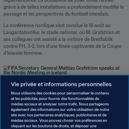
réglementaires. La possibilité de jouer toute l’année 
grâce à de telles installations a profondément modifié le 
paysage et les perspectives du football islandais.
La conférence nordique s’est conclue le 16 août au 
Laugardalsvöllur, le stade national, où M. Grafström et 
ses collègues ont assisté à la victoire de Breiðablik 
contre FH, 3-2, lors d’une finale captivante de la Coupe 
d’Islande féminine.
Vie privée et informations personnelles
Nous utilisons des cookies pour personnaliser le contenu
Thèmes en lien
et les publicités, pour fournir des fonctionnalités de
médias sociaux et analyser notre trafic. Nous partageons
également des informations sur votre utilisation de notre
Associations Membres
Organisation
Iceland
site avec nos partenaires analytiques, publicitaires et de
médias sociaux. Vous pouvez choisir vos préférences en
UEFA
Denmark
Faroe Islands
Finland
cliquant sur les boutons de droite, et déposer une