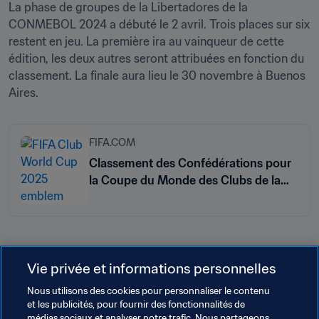
La phase de groupes de la Libertadores de la 
CONMEBOL 2024 a débuté le 2 avril. Trois places sur six 
restent en jeu. La première ira au vainqueur de cette 
édition, les deux autres seront attribuées en fonction du 
classement. La finale aura lieu le 30 novembre à Buenos 
Aires. 
FIFA.COM
Classement des Confédérations pour
la Coupe du Monde des Clubs de la
FIFA 2025™
Vie privée et informations personnelles
Thèmes en lien
Nous utilisons des cookies pour personnaliser le contenu
et les publicités, pour fournir des fonctionnalités de
Organisation
Organisation
Mexico
médias sociaux et analyser notre trafic. Nous partageons