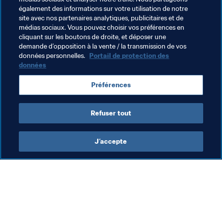
également des informations sur votre utilisation de notre
Concacaf
USA
Costa Rica
Spain
UEFA
site avec nos partenaires analytiques, publicitaires et de
médias sociaux. Vous pouvez choisir vos préférences en
Austria
England
South Africa
CAF
cliquant sur les boutons de droite, et déposer une
demande d’opposition à la vente / la transmission de vos
Tunisia
Egypt
Korea Republic
AFC
données personnelles.
Portail de protection des
données
Préférences
Refuser tout
Organisation
J’accepte